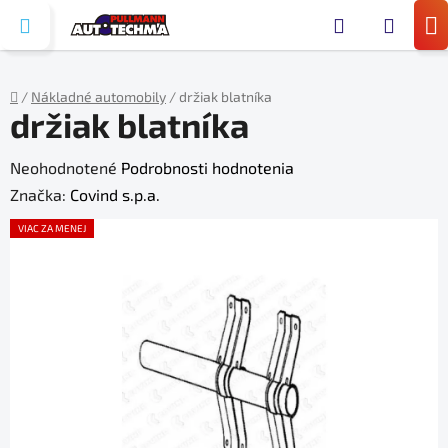
Prejsť
Hľada
na
N
obsah
KO
/
Nákladné automobily
/
držiak blatníka
držiak blatníka
Domov
Priemerné
Neohodnotené
Podrobnosti hodnotenia
hodnotenie
Značka:
Covind s.p.a.
produktu
VIAC ZA MENEJ
je
0,0
z
5
hviezdičiek.