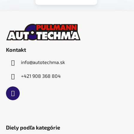
Z
á
p
ä
t
Kontakt
i
e
info
@
autotechma.sk
+421 908 368 804
Diely podľa kategórie