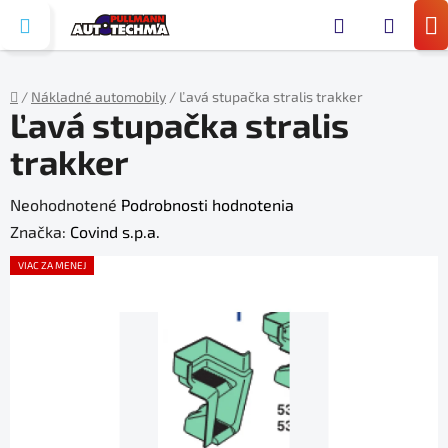
Prejsť
Hľada
na
N
obsah
KO
/
Nákladné automobily
/
Ľavá stupačka stralis trakker
Ľavá stupačka stralis
Domov
trakker
Priemerné
Neohodnotené
Podrobnosti hodnotenia
hodnotenie
Značka:
Covind s.p.a.
produktu
VIAC ZA MENEJ
je
0,0
z
5
hviezdičiek.