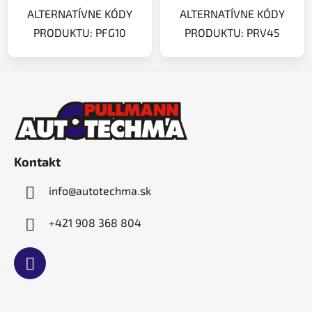
ALTERNATÍVNE KÓDY
ALTERNATÍVNE KÓDY
PRODUKTU: PFG10
PRODUKTU: PRV45
Z
á
p
ä
t
Kontakt
i
e
info
@
autotechma.sk
+421 908 368 804