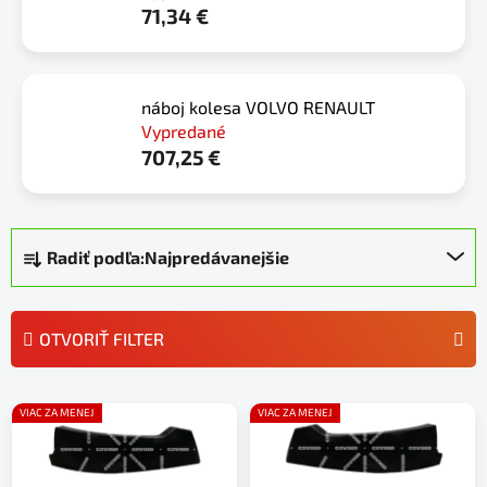
71,34 €
náboj kolesa VOLVO RENAULT
Vypredané
707,25 €
R
Radiť podľa:
Najpredávanejšie
a
d
e
OTVORIŤ FILTER
n
i
V
e
VIAC ZA MENEJ
VIAC ZA MENEJ
ý
p
p
r