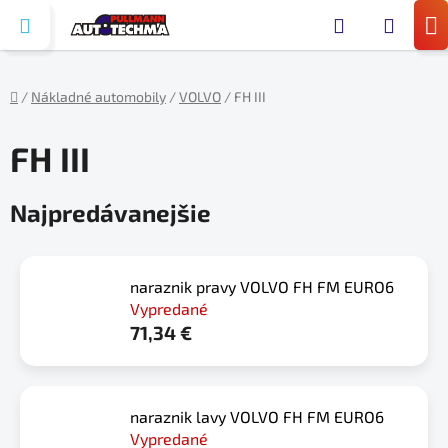
Prejsť
Hľada
na
N
obsah
KO
/
Nákladné automobily
/
VOLVO
/
FH III
Domov
FH III
Najpredávanejšie
naraznik pravy VOLVO FH FM EURO6
Vypredané
71,34 €
naraznik lavy VOLVO FH FM EURO6
Vypredané