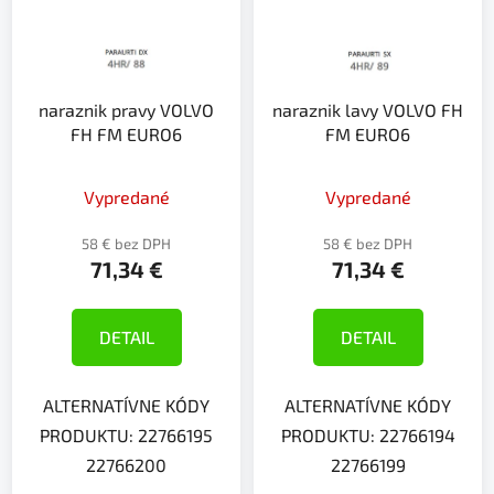
i
o
s
d
p
u
r
k
naraznik pravy VOLVO
naraznik lavy VOLVO FH
o
t
FH FM EURO6
FM EURO6
d
o
u
v
k
Vypredané
Vypredané
t
58 € bez DPH
58 € bez DPH
o
71,34 €
71,34 €
v
DETAIL
DETAIL
ALTERNATÍVNE KÓDY
ALTERNATÍVNE KÓDY
PRODUKTU: 22766195
PRODUKTU: 22766194
22766200
22766199