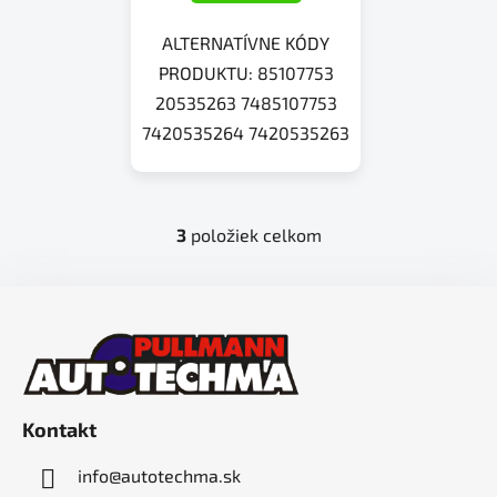
ALTERNATÍVNE KÓDY
PRODUKTU: 85107753
20535263 7485107753
7420535264 7420535263
3
položiek celkom
O
v
l
Z
á
á
d
p
a
ä
c
t
i
Kontakt
i
e
p
e
info
@
autotechma.sk
r