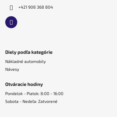
v
+421 908 368 804
k
y
v
ý
p
i
s
u
Diely podľa kategórie
Nákladné automobily
Návesy
Otváracie hodiny
Pondelok - Piatok: 8:00 - 16:00
Sobota - Nedeľa: Zatvorené