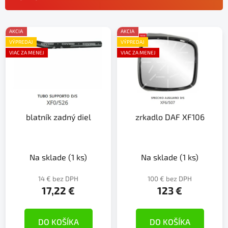
n
i
V
e
AKCIA
AKCIA
ý
p
VÝPREDAJ
VÝPREDAJ
p
r
VIAC ZA MENEJ
VIAC ZA MENEJ
i
o
s
d
p
u
r
k
blatník zadný diel
zrkadlo DAF XF106
o
t
d
o
u
v
k
Na sklade
(1 ks)
Na sklade
(1 ks)
t
14 € bez DPH
100 € bez DPH
o
17,22 €
123 €
v
DO KOŠÍKA
DO KOŠÍKA