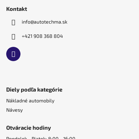
r
t
v
Kontakt
i
k
e
y
info
@
autotechma.sk
v
ý
+421 908 368 804
p
i
s
u
Diely podľa kategórie
Nákladné automobily
Návesy
Otváracie hodiny
Pondelok - Piatok: 8:00 - 16:00