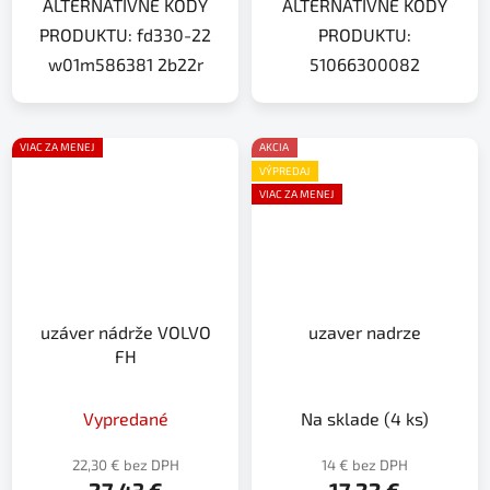
ALTERNATÍVNE KÓDY
ALTERNATÍVNE KÓDY
PRODUKTU: fd330-22
PRODUKTU:
w01m586381 2b22r
51066300082
VIAC ZA MENEJ
AKCIA
VÝPREDAJ
VIAC ZA MENEJ
uzáver nádrže VOLVO
uzaver nadrze
FH
Vypredané
Na sklade
(4 ks)
22,30 € bez DPH
14 € bez DPH