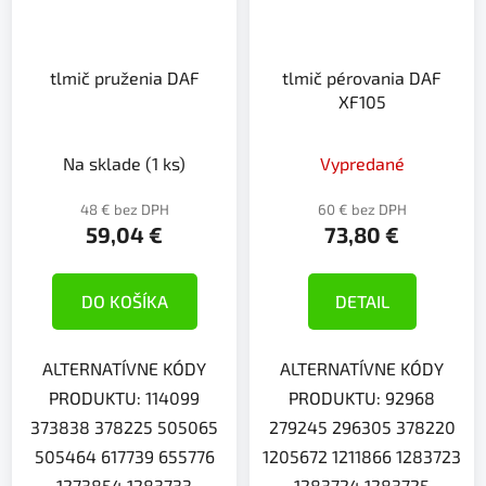
tlmič pruženia DAF
tlmič pérovania DAF
XF105
Na sklade
(1 ks)
Vypredané
48 € bez DPH
60 € bez DPH
59,04 €
73,80 €
DO KOŠÍKA
DETAIL
ALTERNATÍVNE KÓDY
ALTERNATÍVNE KÓDY
PRODUKTU: 114099
PRODUKTU: 92968
373838 378225 505065
279245 296305 378220
505464 617739 655776
1205672 1211866 1283723
1273854 1283733
1283724 1283725