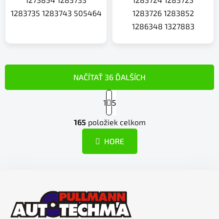
1283735 1283743 505464
1283726 1283852
1286348 1327883
NAČÍTAŤ 36 ĎALŠÍCH
S
1
t
5
r
O
á
165
položiek celkom
v
n
l
k
HORE
á
o
d
v
a
a
Z
n
c
á
i
i
e
p
e
p
ä