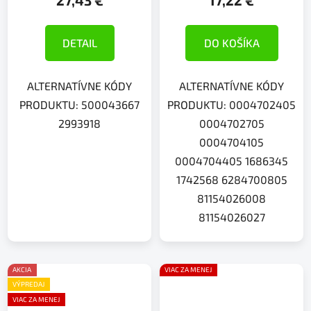
27,43 €
17,22 €
DETAIL
DO KOŠÍKA
ALTERNATÍVNE KÓDY
ALTERNATÍVNE KÓDY
PRODUKTU: 500043667
PRODUKTU: 0004702405
2993918
0004702705
0004704105
0004704405 1686345
1742568 6284700805
81154026008
81154026027
AKCIA
VIAC ZA MENEJ
VÝPREDAJ
VIAC ZA MENEJ