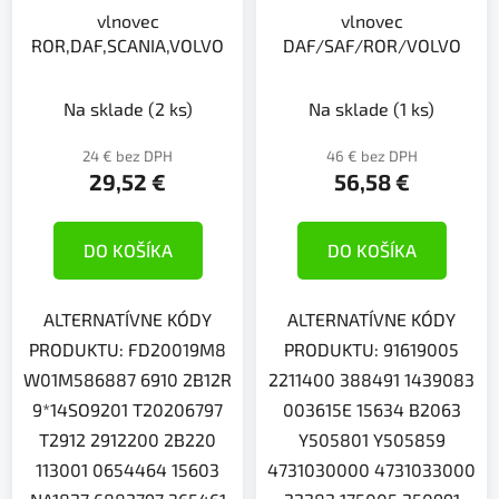
vlnovec
vlnovec
ROR,DAF,SCANIA,VOLVO
DAF/SAF/ROR/VOLVO
Na sklade
(2 ks)
Na sklade
(1 ks)
24 € bez DPH
46 € bez DPH
29,52 €
56,58 €
DO KOŠÍKA
DO KOŠÍKA
ALTERNATÍVNE KÓDY
ALTERNATÍVNE KÓDY
PRODUKTU: FD20019M8
PRODUKTU: 91619005
W01M586887 6910 2B12R
2211400 388491 1439083
9*14SO9201 T20206797
003615E 15634 B2063
T2912 2912200 2B220
Y505801 Y505859
113001 0654464 15603
4731030000 4731033000