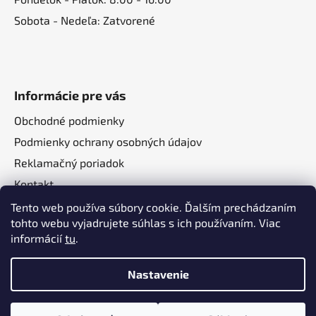
Sobota - Nedeľa: Zatvorené
Informácie pre vás
Obchodné podmienky
Podmienky ochrany osobných údajov
Reklamačný poriadok
Kontakt
O nás
Tento web používa súbory cookie. Ďalším prechádzaním
tohto webu vyjadrujete súhlas s ich používaním. Viac
informácií
tu
.
Nastavenie
Vytvoril Shoptet
a
Adatelier