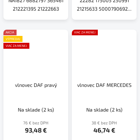
NA1827 6882797 365461
22282 175005 250991
212221395 21222663
21215633 5000790692...
AKCIA
VIAC ZA MENEJ
VÝPREDAJ
VIAC ZA MENEJ
vlnovec DAF pravý
vlnovec DAF MERCEDES
Na sklade
(2 ks)
Na sklade
(2 ks)
76 € bez DPH
38 € bez DPH
93,48 €
46,74 €