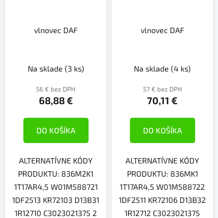
vlnovec DAF
vlnovec DAF
Na sklade
(3 ks)
Na sklade
(4 ks)
56 € bez DPH
57 € bez DPH
68,88 €
70,11 €
DO KOŠÍKA
DO KOŠÍKA
ALTERNATÍVNE KÓDY
ALTERNATÍVNE KÓDY
PRODUKTU: 836M2K1
PRODUKTU: 836MK1
1T17AR4,5 W01M588721
1T17AR4,5 W01M588722
1DF2513 KR72103 D13B31
1DF2511 KR72106 D13B32
1R12710 C3023021375 2
1R12712 C3023021375