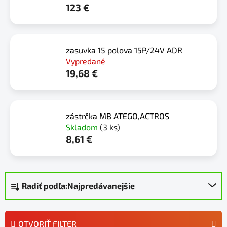
123 €
zasuvka 15 polova 15P/24V ADR
Vypredané
19,68 €
zástrčka MB ATEGO,ACTROS
Skladom
(3 ks)
8,61 €
R
Radiť podľa:
Najpredávanejšie
a
d
e
OTVORIŤ FILTER