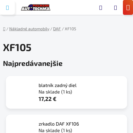
Prejsť
Hľada
na
N
obsah
KO
/
Nákladné automobily
/
DAF
/
XF105
Domov
XF105
Najpredávanejšie
blatník zadný diel
Na sklade
(1 ks)
17,22 €
zrkadlo DAF XF106
Na sklade
(1 ks)