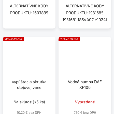
ALTERNATÍVNE KÓDY
ALTERNATÍVNE KÓDY
PRODUKTU: 1607835
PRODUKTU: 1931685
1931681 1854407 e1024l
VIAC ZA MENEJ
VIAC ZA MENEJ
vypúštacia skrutka
Vodná pumpa DAF
olejovej vane
XF106
Na sklade
(>5 ks)
Vypredané
10,20 € bez DPH
730 € bez DPH