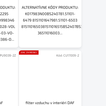
RODUKTU:
ALTERNATÍVNE KÓDY PRODUKTU:
12295
K017983N00BS240781.51101-
20998346
6479 8151101647981.51101-6503
-028-VOL
8151101650381511016515BS2407BS3801BS3825
-03-VO-
36511016003...
386-O...
VIAC ZA MENEJ
PU9039-2Z
Kód:
CU17009-2
AF
filter vzduchu v interiéri DAF