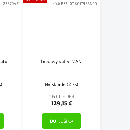
d:
23879451
Kód:
BS2407 K017983N00
rátor
brzdový valec MAN
s)
Na sklade
(2 ks)
105 € bez DPH
129,15 €
DO KOŠÍKA