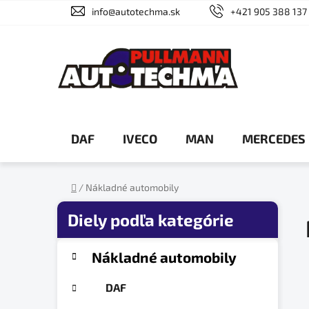
Prejsť
info@autotechma.sk
+421 905 388 137
na
obsah
DAF
IVECO
MAN
MERCEDES
/
Nákladné automobily
Domov
B
o
č
K
Preskočiť
Nákladné automobily
a
n
kategórie
t
ý
DAF
e
p
g