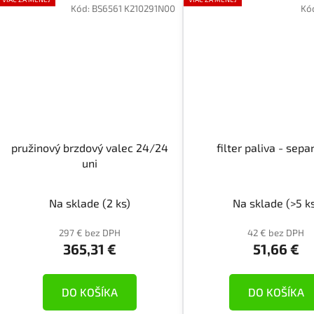
Kód:
BS6561 K210291N00
Kó
pružinový brzdový valec 24/24
filter paliva - sepa
uni
Na sklade
(2 ks)
Na sklade
(>5 k
297 € bez DPH
42 € bez DPH
365,31 €
51,66 €
DO KOŠÍKA
DO KOŠÍKA