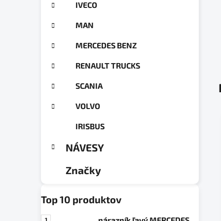
a
IVECO
ó
n
r
MAN
e
i
e
l
MERCEDES BENZ
RENAULT TRUCKS
SCANIA
VOLVO
IRISBUS
NÁVESY
Značky
Top 10 produktov
nárazník ľavý MERCEDES