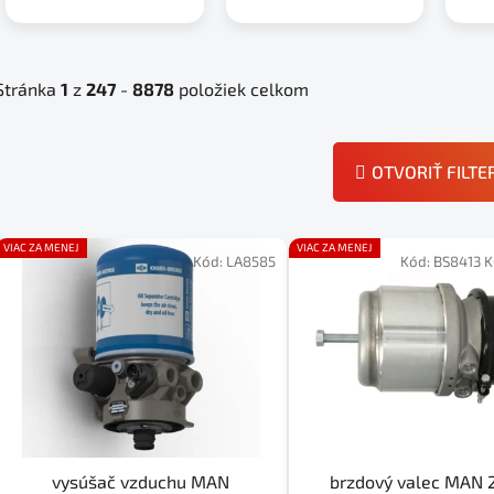
Stránka
1
z
247
-
8878
položiek celkom
OTVORIŤ FILTE
V
VIAC ZA MENEJ
VIAC ZA MENEJ
ý
Kód:
LA8585
Kód:
BS8413 
p
i
s
p
r
o
d
vysúšač vzduchu MAN
brzdový valec MAN 