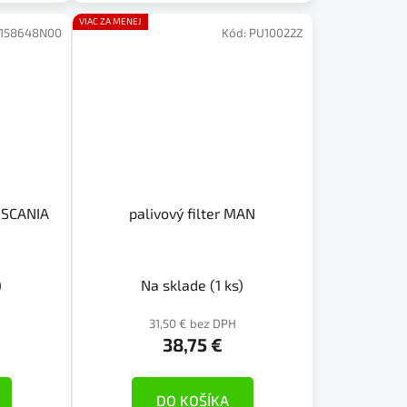
VIAC ZA MENEJ
K158648N00
Kód:
PU10022Z
4 SCANIA
palivový filter MAN
)
Na sklade
(1 ks)
31,50 € bez DPH
38,75 €
DO KOŠÍKA