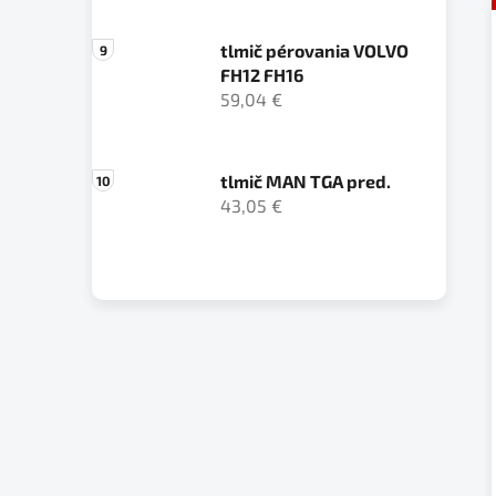
tlmič pérovania VOLVO
FH12 FH16
59,04 €
tlmič MAN TGA pred.
43,05 €