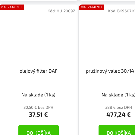
VIAC ZA MENEJ
VIAC ZA MENEJ
Kód:
HU12009Z
Kód:
BK9607 
olejový filter DAF
pružinový valec 30/1
Na sklade
(1 ks)
Na sklade
(1 ks
30,50 € bez DPH
388 € bez DPH
37,51 €
477,24 €
DO KOŠÍKA
DO KOŠÍKA