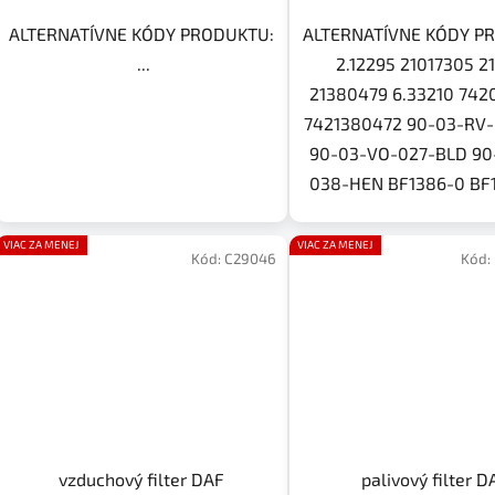
ALTERNATÍVNE KÓDY PRODUKTU:
ALTERNATÍVNE KÓDY P
...
2.12295 21017305 2
21380479 6.33210 74
7421380472 90-03-RV
90-03-VO-027-BLD 90
038-HEN BF1386-0 BF1
VIAC ZA MENEJ
VIAC ZA MENEJ
Kód:
C29046
Kód:
vzduchový filter DAF
palivový filter D