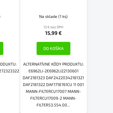
)
Na sklade
(1 ks)
13 € bez DPH
15,99 €
DO KOŠÍKA
RODUKTU:
ALTERNATÍVNE KÓDY PRODUKTU:
272323322
E6962LI-2E6962LI22130601
DAF2181323 DAF24220342181321
DAF2181322 DAF1718761CU 11 001
MANN-FILTERCU17007 MANN-
FILTERCU17009-2 MANN-
FILTER53.554.00...