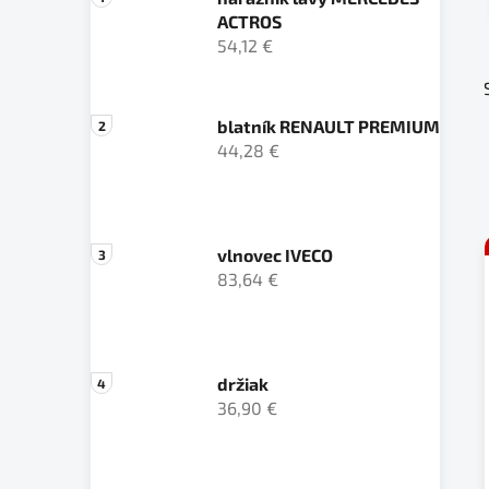
ACTROS
54,12 €
blatník RENAULT PREMIUM
44,28 €
vlnovec IVECO
83,64 €
držiak
36,90 €