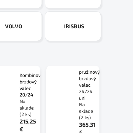
VOLVO
IRISBUS
pružinový
Kombinovaný
brzdový
brzdový
valec
valec
24/24
20/24
uni
Na
Na
sklade
sklade
(2 ks)
(2 ks)
215,25
365,31
€
€