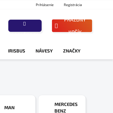
Prihlásenie
Registrácia
PRÁZDNY
NÁKUPNÝ
KOŠÍK
PORAĎTE SA
KOŠÍK
IRISBUS
NÁVESY
ZNAČKY
MERCEDES
MAN
BENZ