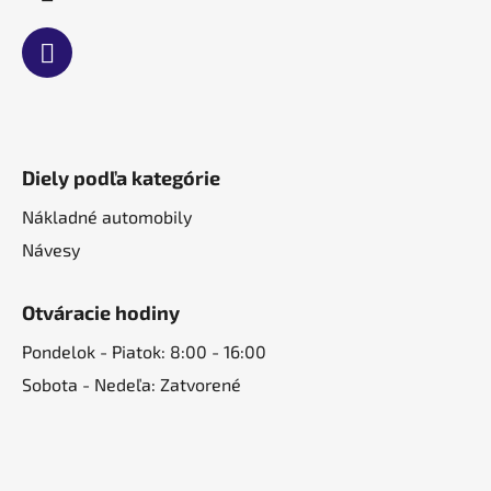
y
v
ý
p
i
s
u
Diely podľa kategórie
Nákladné automobily
Návesy
Otváracie hodiny
Pondelok - Piatok: 8:00 - 16:00
Sobota - Nedeľa: Zatvorené