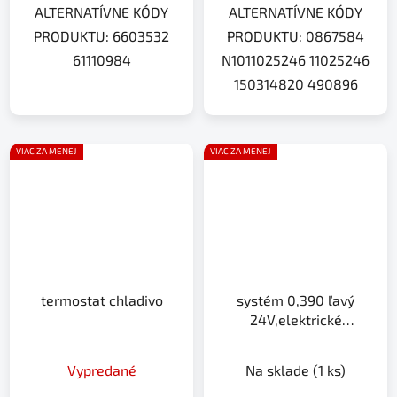
ALTERNATÍVNE KÓDY
ALTERNATÍVNE KÓDY
PRODUKTU: 6603532
PRODUKTU: 0867584
61110984
N1011025246 11025246
150314820 490896
VIAC ZA MENEJ
VIAC ZA MENEJ
termostat chladivo
systém 0,390 ľavý
24V,elektrické
ovládanie,čierny
880x340x155mm
Vypredané
Na sklade
(1 ks)