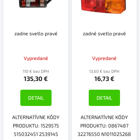
i
e
s
p
p
r
r
o
zadne svetlo pravé
zadné svetlo pravé
o
d
d
u
u
k
k
Vypredané
Vypredané
t
t
o
110 € bez DPH
13,60 € bez DPH
o
v
135,30 €
16,73 €
v
DETAIL
DETAIL
ALTERNATÍVNE KÓDY
ALTERNATÍVNE KÓDY
PRODUKTU: 1529575
PRODUKTU: 0867487
515032451 2539145
32276550 N1011025268