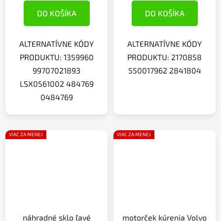
DO KOŠÍKA
DO KOŠÍKA
ALTERNATÍVNE KÓDY
ALTERNATÍVNE KÓDY
PRODUKTU: 1359960
PRODUKTU: 2170858
99707021893
550017962 2841804
LSX0561002 484769
0484769
VIAC ZA MENEJ
VIAC ZA MENEJ
náhradné sklo ľavé
motorček kúrenia Volvo