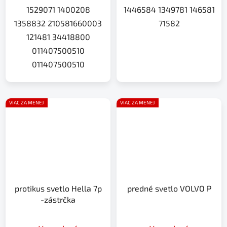
1529071 1400208
1446584 1349781 146581
1358832 210581660003
71582
121481 34418800
011407500510
011407500510
VIAC ZA MENEJ
VIAC ZA MENEJ
protikus svetlo Hella 7p
predné svetlo VOLVO P
-zástrčka