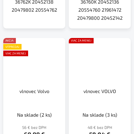
36762K 20452138
36760K 20452136
20479802 20554762
20554760 21961472
20479800 20452142
AKCIA
VIAC ZA MENEJ
VÝPREDAJ
VIAC ZA MENEJ
vlnovec Volvo
vlnovec VOLVO
Na sklade
(2 ks)
Na sklade
(3 ks)
56 € bez DPH
48 € bez DPH