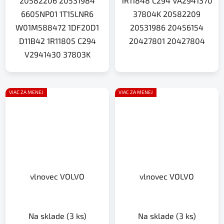
20582206 20531984
1R11848 C294 VA2941370
6605NP01 1T15LNR6
37804K 20582209
W01M588472 1DF20D1
20531986 20456154
D11B42 1R11805 C294
20427801 20427804
V2941430 37803K
VIAC ZA MENEJ
VIAC ZA MENEJ
vlnovec VOLVO
vlnovec VOLVO
Na sklade
(3 ks)
Na sklade
(3 ks)