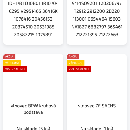
1DF17B1 D10B01 1R10704
9*14SO9201 T20206797
C295 V2951465 36416K
T2912 2912200 2B220
1076416 20456152
113001 0654464 15603
20374510 20531985
NA1827 6882797 365461
20582215 1075891
212221395 21222663
AKCIA
AKCIA
VÝPREDAJ
VÝPREDAJ
VIAC ZA MENEJ
VIAC ZA MENEJ
vlnovec BPW kruhová
vlnovec ZF SACHS
podstava
Na sklade
(5 ks)
Na sklade
(1 ks)