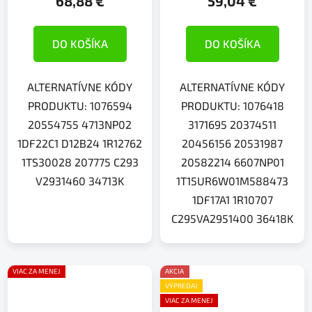
68,88 €
59,04 €
DO KOŠÍKA
DO KOŠÍKA
ALTERNATÍVNE KÓDY
ALTERNATÍVNE KÓDY
PRODUKTU: 1076594
PRODUKTU: 1076418
20554755 4713NP02
3171695 20374511
1DF22C1 D12B24 1R12762
20456156 20531987
1TS30028 207775 C293
20582214 6607NP01
V2931460 34713K
1T15UR6W01M588473
1DF17A1 1R10707
C295VA2951400 36418K
VIAC ZA MENEJ
AKCIA
VÝPREDAJ
VIAC ZA MENEJ