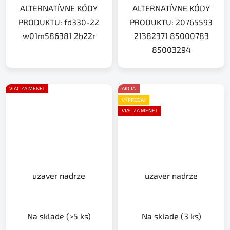
ALTERNATÍVNE KÓDY
ALTERNATÍVNE KÓDY
PRODUKTU: fd330-22
PRODUKTU: 20765593
w01m586381 2b22r
21382371 85000783
85003294
VIAC ZA MENEJ
AKCIA
VÝPREDAJ
VIAC ZA MENEJ
uzaver nadrze
uzaver nadrze
Na sklade
(>5 ks)
Na sklade
(3 ks)