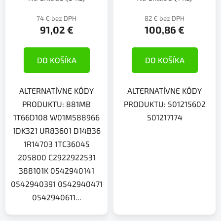
74 € bez DPH
82 € bez DPH
91,02 €
100,86 €
DO KOŠÍKA
DO KOŠÍKA
ALTERNATÍVNE KÓDY
ALTERNATÍVNE KÓDY
PRODUKTU: 881MB
PRODUKTU: 501215602
1T66D108 W01M588966
501217174
1DK321 UR83601 D14B36
1R14703 1TC36045
205800 C2922922531
388101K 0542940141
0542940391 0542940471
0542940611...