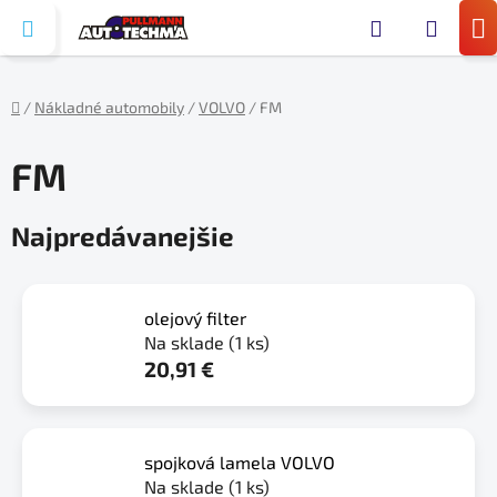
Prejsť
Hľada
na
N
obsah
KO
/
Nákladné automobily
/
VOLVO
/
FM
Domov
FM
Najpredávanejšie
olejový filter
Na sklade
(1 ks)
20,91 €
spojková lamela VOLVO
Na sklade
(1 ks)