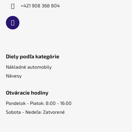
ý
+421 908 368 804
p
i
s
u
Diely podľa kategórie
Nákladné automobily
Návesy
Otváracie hodiny
Pondelok - Piatok: 8:00 - 16:00
Sobota - Nedeľa: Zatvorené