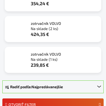
354,24 €
zotrvačník VOLVO
Na sklade
(2 ks)
424,35 €
zotrvačník VOLVO
Na sklade
(1 ks)
239,85 €
R
Radiť podľa:
Najpredávanejšie
a
d
e
OTVORIŤ FILTER