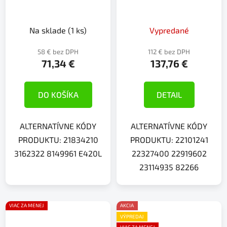
Na sklade
(1 ks)
Vypredané
58 € bez DPH
112 € bez DPH
71,34 €
137,76 €
DO KOŠÍKA
DETAIL
ALTERNATÍVNE KÓDY
ALTERNATÍVNE KÓDY
PRODUKTU: 21834210
PRODUKTU: 22101241
3162322 8149961 E420L
22327400 22919602
23114935 82266
VIAC ZA MENEJ
AKCIA
VÝPREDAJ