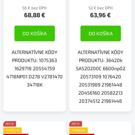
56 € bez DPH
52 € bez DPH
68,88 €
63,96 €
DO KOŠÍKA
DO KOŠÍKA
ALTERNATÍVNE KÓDY
ALTERNATÍVNE KÓDY
PRODUKTU: 1075363
PRODUKTU: 36420k
1629718 20554759
SA520200C 6600np02
4718NP01 D278 V2781470
20573109 1076420
34718K
20531989 21961448
20456160 20582213
20374512 21961448
AKCIA
AKCIA
VÝPREDAJ
VÝPREDAJ