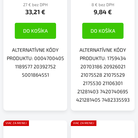
27 € bez DPH
8 € bez DPH
33,21 €
9,84 €
DO KOŠÍKA
DO KOŠÍKA
ALTERNATÍVNE KÓDY
ALTERNATÍVNE KÓDY
PRODUKTU: 0004700405
PRODUKTU: 1759434
1189577 20392752
20703186 20926021
5001864551
21075528 21075529
2175530 21106301
21281403 7420740695
421281405 7482335593
VIAC ZA MENEJ
VIAC ZA MENEJ