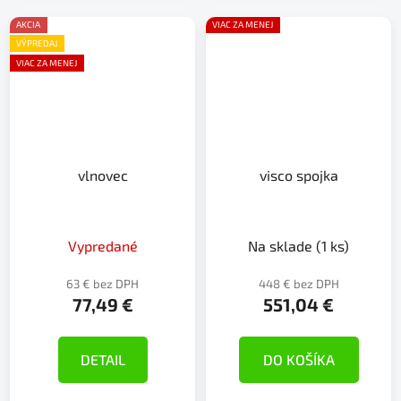
AKCIA
VIAC ZA MENEJ
VÝPREDAJ
VIAC ZA MENEJ
vlnovec
visco spojka
Vypredané
Na sklade
(1 ks)
63 € bez DPH
448 € bez DPH
77,49 €
551,04 €
DETAIL
DO KOŠÍKA