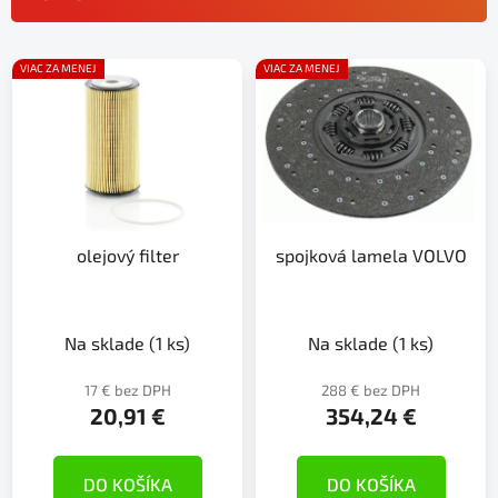
n
i
V
e
VIAC ZA MENEJ
VIAC ZA MENEJ
ý
p
p
r
i
o
s
d
p
u
r
k
olejový filter
spojková lamela VOLVO
o
t
d
o
u
v
k
Na sklade
(1 ks)
Na sklade
(1 ks)
t
17 € bez DPH
288 € bez DPH
o
20,91 €
354,24 €
v
DO KOŠÍKA
DO KOŠÍKA