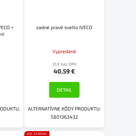
VECO +
zadné pravé svetlo IVECO
aní
Vypredané
33 € bez DPH
40,59 €
DETAIL
RODUKTU:
ALTERNATÍVNE KÓDY PRODUKTU:
5801363432
VIAC ZA MENEJ