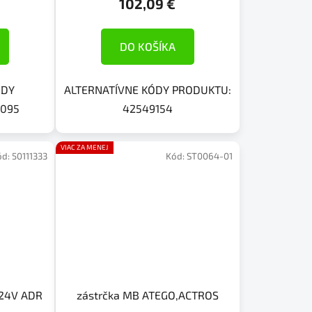
102,09 €
DO KOŠÍKA
ÓDY
ALTERNATÍVNE KÓDY PRODUKTU:
1095
42549154
VIAC ZA MENEJ
ód:
50111333
Kód:
ST0064-01
/24V ADR
zástrčka MB ATEGO,ACTROS