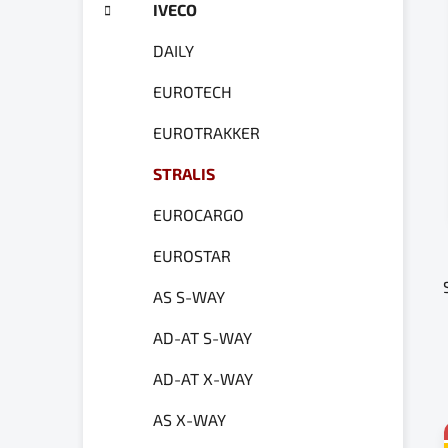
a
IVECO
ó
n
r
DAILY
e
i
e
l
EUROTECH
EUROTRAKKER
STRALIS
EUROCARGO
EUROSTAR
AS S-WAY
AD-AT S-WAY
AD-AT X-WAY
AS X-WAY