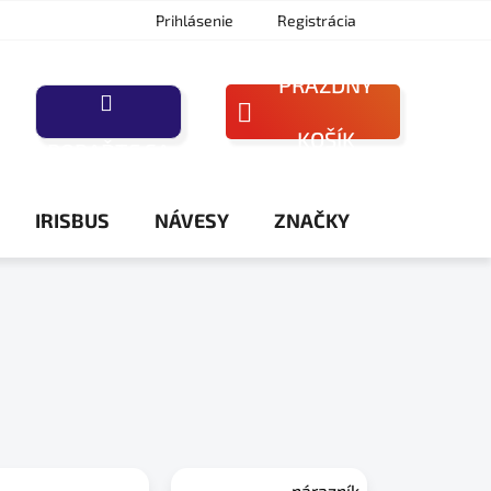
Prihlásenie
Registrácia
PRÁZDNY
NÁKUPNÝ
KOŠÍK
PORAĎTE SA
KOŠÍK
IRISBUS
NÁVESY
ZNAČKY
nárazník