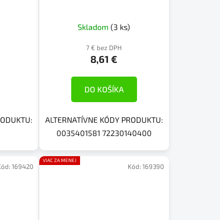
Skladom
(3 ks)
7 € bez DPH
8,61 €
DO KOŠÍKA
RODUKTU:
ALTERNATÍVNE KÓDY PRODUKTU:
0035401581 72230140400
VIAC ZA MENEJ
Kód:
169420
Kód:
169390