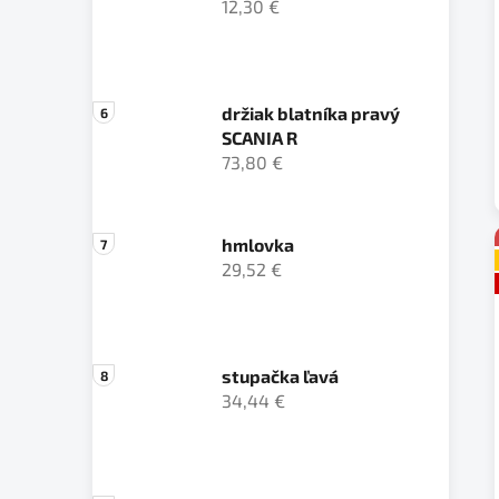
12,30 €
držiak blatníka pravý
SCANIA R
73,80 €
hmlovka
29,52 €
stupačka ľavá
34,44 €