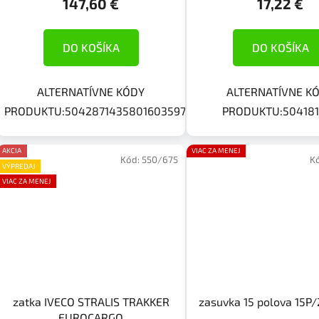
147,60 €
17,22 €
DO KOŠÍKA
DO KOŠÍKA
ALTERNATÍVNE KÓDY
ALTERNATÍVNE K
PRODUKTU:5042871435801603597
PRODUKTU:50418
AKCIA
VIAC ZA MENEJ
Kód:
550/675
K
VÝPREDAJ
VIAC ZA MENEJ
zatka IVECO STRALIS TRAKKER
zasuvka 15 polova 15P
EUROCARGO