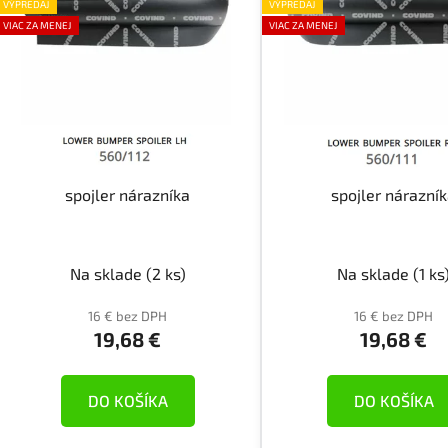
ý
VÝPREDAJ
VÝPREDAJ
p
VIAC ZA MENEJ
VIAC ZA MENEJ
i
s
p
r
o
d
spojler nárazníka
spojler nárazní
u
k
t
Na sklade
(2 ks)
Na sklade
(1 ks
o
v
16 € bez DPH
16 € bez DPH
19,68 €
19,68 €
DO KOŠÍKA
DO KOŠÍKA