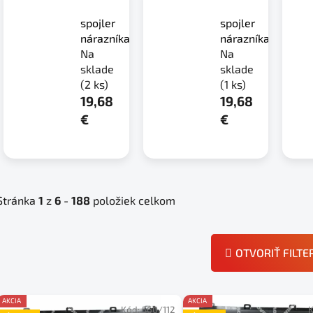
spojler
spojler
nárazníka
nárazníka
Na
Na
sklade
sklade
(2 ks)
(1 ks)
19,68
19,68
€
€
Stránka
1
z
6
-
188
položiek celkom
OTVORIŤ FILTE
V
AKCIA
AKCIA
Kód:
560/112