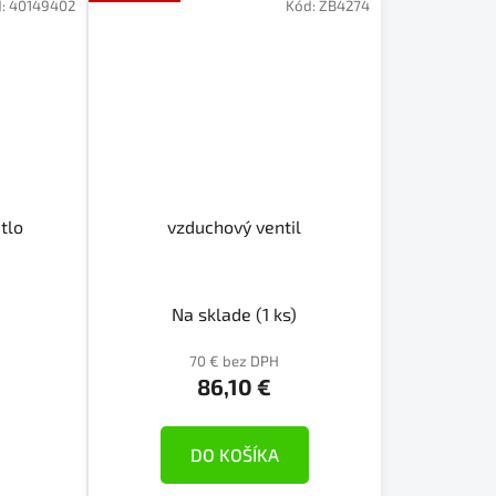
d:
40149402
Kód:
ZB4274
tlo
vzduchový ventil
Na sklade
(1 ks)
70 € bez DPH
86,10 €
DO KOŠÍKA