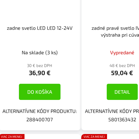
zadne svetlo LED LED 12-24V
zadné pravé svetlo I
výstraha pri cúv
Na sklade
(3 ks)
Vypredané
30 € bez DPH
48 € bez DPH
36,90 €
59,04 €
DO KOŠÍKA
DETAIL
ALTERNATÍVNE KÓDY PRODUKTU:
ALTERNATÍVNE KÓDY P
288400707
5801363432
VIAC ZA MENEJ
VIAC ZA MENEJ