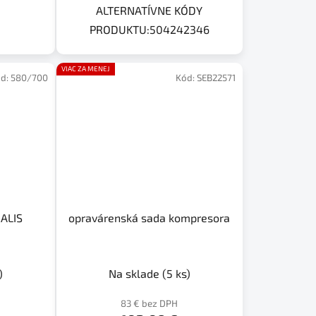
ALTERNATÍVNE KÓDY
PRODUKTU:504242346
VIAC ZA MENEJ
d:
580/700
Kód:
SEB22571
STRALIS
opravárenská sada kompresora
)
Na sklade
(5 ks)
83 € bez DPH