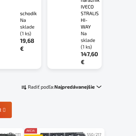
IVECO
schodík
STRALIS
Na
HI-
sklade
WAY
(1 ks)
Na
19,68
sklade
(1 ks)
€
147,60
€
R
Radiť podľa:
Najpredávanejšie
a
d
e
R
n
i
e
AKCIA
Kód:
560/111
Kód:
550/217