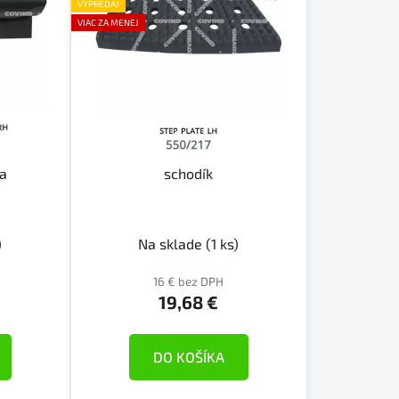
p
VÝPREDAJ
r
VIAC ZA MENEJ
o
d
u
k
t
o
ka
schodík
v
)
Na sklade
(1 ks)
16 € bez DPH
19,68 €
DO KOŠÍKA