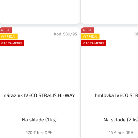
AKCIA
AKCIA
Kód:
580/95
Kó
VÝPREDAJ
VÝPREDAJ
VIAC ZA MENEJ
VIAC ZA MENEJ
nárazník IVECO STRALIS HI-WAY
hmlovka IVECO 
Na sklade
(1 ks)
Na sklade
(2 ks
120 € bez DPH
14 € bez DPH