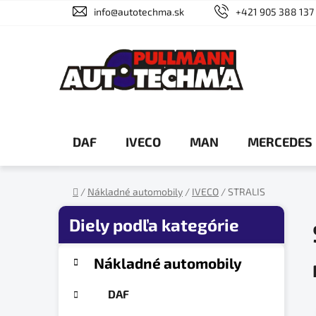
Prejsť
info@autotechma.sk
+421 905 388 137
na
obsah
DAF
IVECO
MAN
MERCEDES
/
Nákladné automobily
/
IVECO
/
STRALIS
Domov
B
o
č
K
Preskočiť
Nákladné automobily
a
n
kategórie
t
ý
DAF
e
p
g