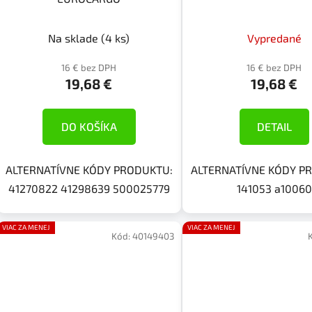
Na sklade
(4 ks)
Vypredané
16 € bez DPH
16 € bez DPH
19,68 €
19,68 €
DO KOŠÍKA
DETAIL
ALTERNATÍVNE KÓDY PRODUKTU:
ALTERNATÍVNE KÓDY P
41270822 41298639 500025779
141053 a10060
VIAC ZA MENEJ
VIAC ZA MENEJ
Kód:
40149403