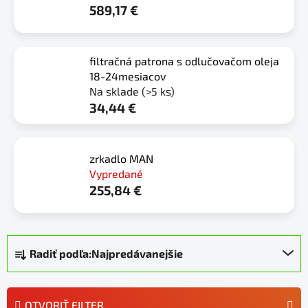
589,17 €
filtračná patrona s odlučovačom oleja
18-24mesiacov
Na sklade
(>5 ks)
34,44 €
zrkadlo MAN
Vypredané
255,84 €
R
Radiť podľa:
Najpredávanejšie
a
d
e
OTVORIŤ FILTER