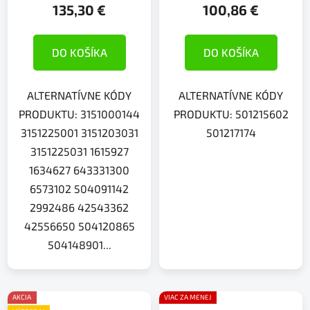
135,30 €
100,86 €
DO KOŠÍKA
DO KOŠÍKA
ALTERNATÍVNE KÓDY
ALTERNATÍVNE KÓDY
PRODUKTU: 3151000144
PRODUKTU: 501215602
3151225001 3151203031
501217174
3151225031 1615927
1634627 643331300
6573102 504091142
2992486 42543362
42556650 504120865
504148901...
AKCIA
VIAC ZA MENEJ