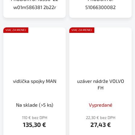
w01m586381 2b22r
51066300082
VIAC ZA MENEJ
VIAC ZA MENEJ
vidlička spojky MAN
uzáver nádrže VOLVO
FH
Na sklade
(>5 ks)
Vypredané
110 € bez DPH
22,30 € bez DPH
135,30 €
27,43 €