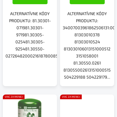
ALTERNATÍVNE KÓDY
ALTERNATÍVNE KÓDY
PRODUKTU: 81.30301-
PRODUKTU:
071981.30301-
34007003961862506131:00
971981.30305-
81303010378
025481.30305-
81303010524
925481.30550-
813030106013151000512
0272648200021618780085143482001807340070068634
3151058001
81.30550.0261
813055002613151000515
504229188 504229179...
VIAC ZA MENEJ
VIAC ZA MENEJ