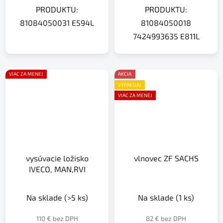
PRODUKTU:
PRODUKTU:
81084050031 E594L
81084050018
7424993635 E811L
VIAC ZA MENEJ
AKCIA
VÝPREDAJ
VIAC ZA MENEJ
vysúvacie ložisko
vlnovec ZF SACHS
IVECO, MAN,RVI
Na sklade
(>5 ks)
Na sklade
(1 ks)
110 € bez DPH
82 € bez DPH