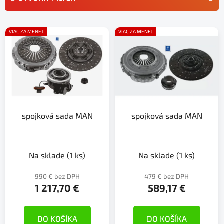
n
i
V
e
VIAC ZA MENEJ
VIAC ZA MENEJ
ý
p
p
r
i
o
s
d
p
u
r
k
spojková sada MAN
spojková sada MAN
o
t
d
o
u
v
k
Na sklade
(1 ks)
Na sklade
(1 ks)
t
990 € bez DPH
479 € bez DPH
o
1 217,70 €
589,17 €
v
DO KOŠÍKA
DO KOŠÍKA