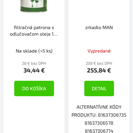
filtračná patrona s
zrkadlo MAN
odlučovačom oleja 18-
24mesiacov
Na sklade
(>5 ks)
Vypredané
28 € bez DPH
208 € bez DPH
34,44 €
255,84 €
DO KOŠÍKA
DETAIL
ALTERNATÍVNE KÓDY
PRODUKTU: 81637306735
81637306578
81637306774