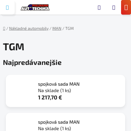
Prejsť
Hľada
na
N
obsah
KO
/
Nákladné automobily
/
MAN
/
TGM
Domov
TGM
Najpredávanejšie
spojková sada MAN
Na sklade
(1 ks)
1 217,70 €
spojková sada MAN
Na sklade
(1 ks)