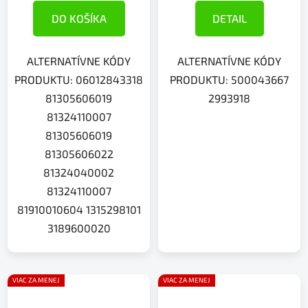
DO KOŠÍKA
DETAIL
ALTERNATÍVNE KÓDY
ALTERNATÍVNE KÓDY
PRODUKTU: 06012843318
PRODUKTU: 500043667
81305606019
2993918
81324110007
81305606019
81305606022
81324040002
81324110007
81910010604 1315298101
3189600020
VIAC ZA MENEJ
VIAC ZA MENEJ