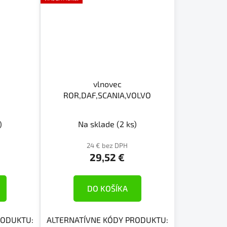
O
vlnovec
ROR,DAF,SCANIA,VOLVO
)
Na sklade
(2 ks)
24 € bez DPH
29,52 €
DO KOŠÍKA
RODUKTU:
ALTERNATÍVNE KÓDY PRODUKTU: