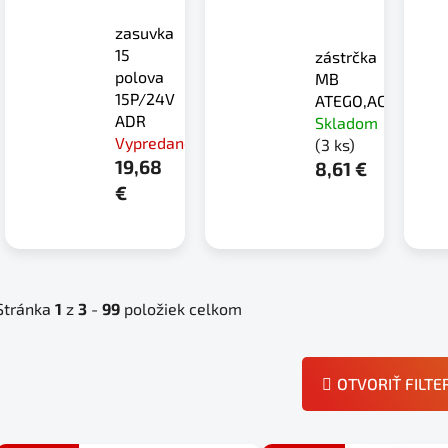
zasuvka
15
zástrčka
polova
MB
15P/24V
ATEGO,ACTROS
ADR
Skladom
Vypredané
(3 ks)
19,68
8,61 €
€
Stránka
1
z
3
-
99
položiek celkom
OTVORIŤ FILTE
V