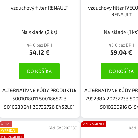
vzduchový filter RENAULT
vzduchovy filter IVEC
RENAULT
Na sklade
(2 ks)
Na sklade
(1 ks
44 € bez DPH
48 € bez DPH
54,12 €
59,04 €
DO KOŠÍKA
DO KOŠÍKA
ALTERNATÍVNE KÓDY PRODUKTU:
ALTERNATÍVNE KÓDY P
5001018011 5001865723
2992384 20732733 50
5010230841 20732726 E452L01
5010230916 E45
AKCIA
VIAC ZA MENEJ
Kód:
SA520223C
Kód:
VÝPREDAJ
VIAC ZA MENEJ