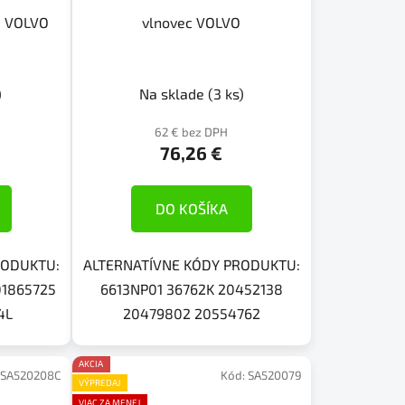
O VOLVO
vlnovec VOLVO
)
Na sklade
(3 ks)
62 € bez DPH
76,26 €
DO KOŠÍKA
RODUKTU:
ALTERNATÍVNE KÓDY PRODUKTU:
01865725
6613NP01 36762K 20452138
4L
20479802 20554762
AKCIA
SA520208C
Kód:
SA520079
VÝPREDAJ
VIAC ZA MENEJ