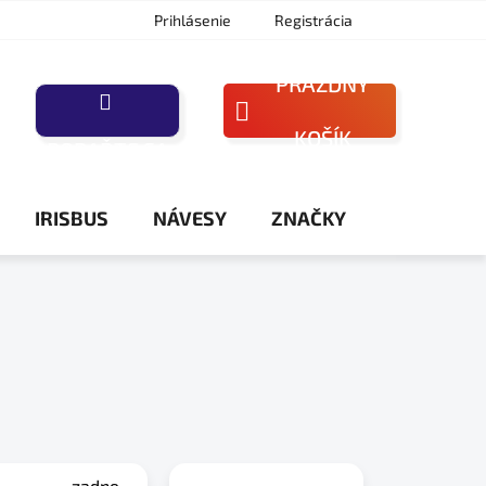
Prihlásenie
Registrácia
PRÁZDNY
NÁKUPNÝ
KOŠÍK
PORAĎTE SA
KOŠÍK
IRISBUS
NÁVESY
ZNAČKY
zadne