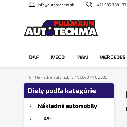
Prejsť
info@autotechma.sk
+421 905 388 137
na
obsah
DAF
IVECO
MAN
MERCEDES
/
Nákladné automobily
/
VOLVO
/
FE 2006
Domov
B
o
č
K
Preskočiť
Nákladné automobily
a
n
kategórie
t
ý
DAF
e
p
g