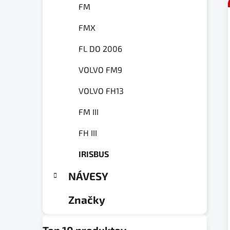
FM
FMX
FL DO 2006
VOLVO FM9
VOLVO FH13
FM III
FH III
IRISBUS
NÁVESY
Značky
Top 10 produktov