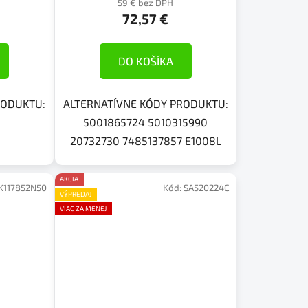
59 € bez DPH
72,57 €
DO KOŠÍKA
RODUKTU:
ALTERNATÍVNE KÓDY PRODUKTU:
5001865724 5010315990
20732730 7485137857 E1008L
AKCIA
K117852N50
Kód:
SA520224C
VÝPREDAJ
VIAC ZA MENEJ