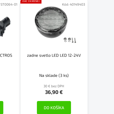
e
VIAC ZA MENEJ
:
ST0064-01
Kód:
40149403
p
r
o
d
u
k
t
o
ACTROS
zadne svetlo LED LED 12-24V
v
Na sklade
(3 ks)
30 € bez DPH
36,90 €
DO KOŠÍKA