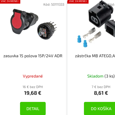
VIAC ZA MENEJ
VIAC ZA MENEJ
ý
Kód:
50111333
Kód
p
i
s
p
r
o
d
zasuvka 15 polova 15P/24V ADR
zástrčka MB ATEGO,
u
k
t
Vypredané
Skladom
(3 ks)
o
v
16 € bez DPH
7 € bez DPH
19,68 €
8,61 €
DETAIL
DO KOŠÍKA