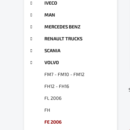
a
IVECO
ó
n
r
MAN
e
i
e
l
MERCEDES BENZ
RENAULT TRUCKS
SCANIA
VOLVO
FM7 - FM10 - FM12
FH12 - FH16
FL 2006
FH
FE 2006