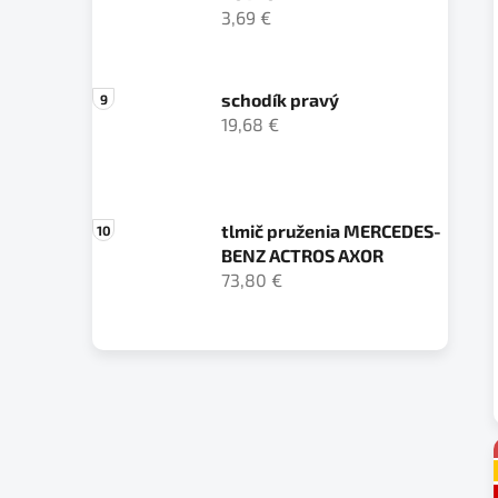
3,69 €
schodík pravý
19,68 €
tlmič pruženia MERCEDES-
BENZ ACTROS AXOR
73,80 €