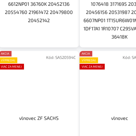
6612NP01 36760K 20452136
1076418 3171695 20
20554760 21961472 20479800
20456156 20531987 2
20452142
6607NP01 1T15UR6W0
1DF17A1 1R10707 C295V
36418K
AKCIA
AKCIA
Kód:
SA520594C
Kód:
SA
VÝPREDAJ
VÝPREDAJ
VIAC ZA MENEJ
VIAC ZA MENEJ
vlnovec ZF SACHS
vlnovec