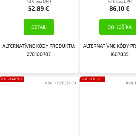
43 € bez DPH
70 € bez DPH
52,89 €
86,10 €
DETAIL
DO KOŠÍKA
ALTERNATÍVNE KÓDY PRODUKTU:
ALTERNATÍVNE KÓDY P
278100707
1607835
VIAC ZA MENEJ
VIAC ZA MENEJ
Kód:
K117832N50
Kód: