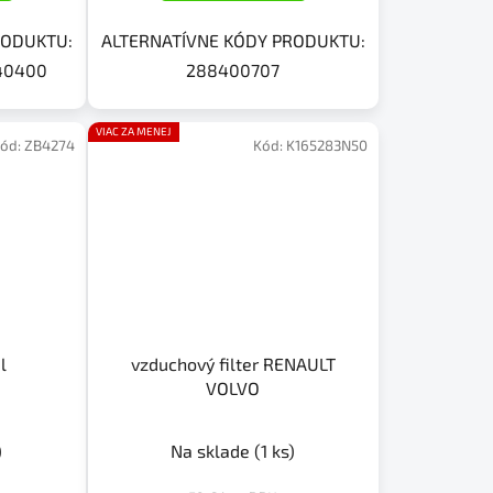
RODUKTU:
ALTERNATÍVNE KÓDY PRODUKTU:
40400
288400707
VIAC ZA MENEJ
ód:
ZB4274
Kód:
K165283N50
l
vzduchový filter RENAULT
VOLVO
)
Na sklade
(1 ks)