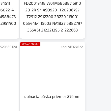
374511
FD20019M8 W01M586887 6910
0582214
2B12R 9*14SO9201 T20206797
1M588473
T2912 2912200 2B220 113001
A2951400
0654464 15603 NA1827 6882797
365461 212221395 21222663
VIAC ZA MENEJ
520560 RVI
Kód:
VB3276/2
upínacia páska priemer 276mm