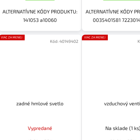
ALTERNATÍVNE KÓDY PRODUKTU:
ALTERNATÍVNE KÓDY P
141053 a10060
0035401581 722301
VIAC ZA MENEJ
VIAC ZA MENEJ
Kód:
40149402
K
zadné hmlové svetlo
vzduchový venti
Vypredané
Na sklade
(1 ks