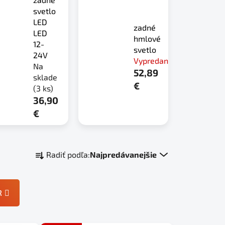
svetlo
LED
zadné
LED
hmlové
12-
svetlo
24V
Vypredané
Na
52,89
sklade
€
(3 ks)
36,90
€
R
Radiť podľa:
Najpredávanejšie
a
d
e
R
n
i