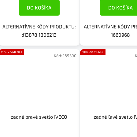
DO KOŠÍKA
DO KOŠÍKA
ALTERNATÍVNE KÓDY PRODUKTU:
ALTERNATÍVNE KÓDY P
d13878 1806213
1660968
VIAC ZA MENEJ
VIAC ZA MENEJ
Kód:
169390
zadné pravé svetlo IVECO
zadné ľavé svetlo 