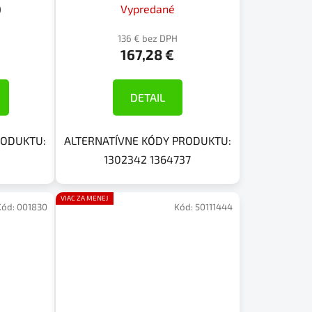
)
Vypredané
136 € bez DPH
167,28 €
DETAIL
RODUKTU:
ALTERNATÍVNE KÓDY PRODUKTU:
1302342 1364737
VIAC ZA MENEJ
Kód:
001830
Kód:
50111444