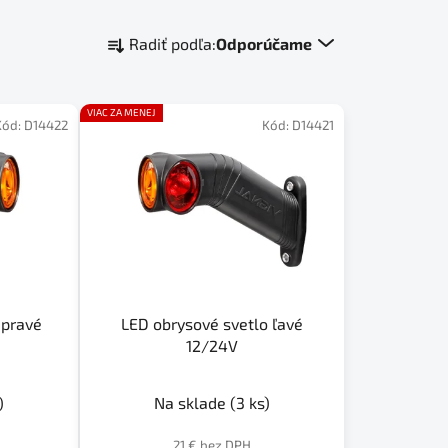
R
Radiť podľa:
Odporúčame
a
d
e
VIAC ZA MENEJ
Kód:
D14422
Kód:
D14421
n
i
e
p
r
o
d
u
 pravé
LED obrysové svetlo ľavé
k
12/24V
t
o
)
Na sklade
(3 ks)
v
21 € bez DPH