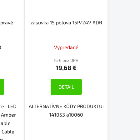
 pravé
zasuvka 15 polova 15P/24V ADR
)
Vypredané
16 € bez DPH
19,68 €
DETAIL
ce : LED
ALTERNATÍVNE KÓDY PRODUKTU:
 + Amber
141053 a10060
cable
t Cable
mm