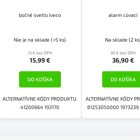
bočné svetlo Iveco
alarm cúvací
Nie je na sklade
(>5 ks)
Na sklade
(2 ks
13 € bez DPH
30 € bez DPH
15,99 €
36,90 €
DO KOŠÍKA
DO KOŠÍKA
ALTERNATÍVNE KÓDY PRODUKTU:
ALTERNATÍVNE KÓDY P
41200664 193170
81253050000 1973239
O
v