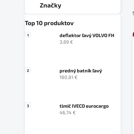
a
Značky
ó
n
r
e
i
Top 10 produktov
e
l
deflektor ľavý VOLVO FH
3,69 €
predný batník ľavý
180,81 €
tlmič IVECO eurocargo
46,74 €