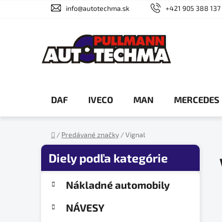
Prejsť
info@autotechma.sk
+421 905 388 137
na
obsah
DAF
IVECO
MAN
MERCEDES
/
Predávané značky
/
Vignal
Domov
B
o
č
K
Preskočiť
Nákladné automobily
a
n
kategórie
t
ý
NÁVESY
e
p
g