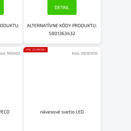
DETAIL
RODUKTU:
ALTERNATÍVNE KÓDY PRODUKTU:
5801363432
VIAC ZA MENEJ
Kód:
169400
Kód:
VIG161010
IVECO
návesové svetlo LED