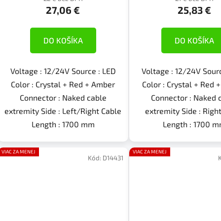
27,06 €
25,83 €
DO KOŠÍKA
DO KOŠÍKA
Voltage : 12/24V Source : LED
Voltage : 12/24V Sour
Color : Crystal + Red + Amber
Color : Crystal + Red
Connector : Naked cable
Connector : Naked 
extremity Side : Left/Right Cable
extremity Side : Righ
Length : 1700 mm
Length : 1700 
VIAC ZA MENEJ
VIAC ZA MENEJ
Kód:
D14431