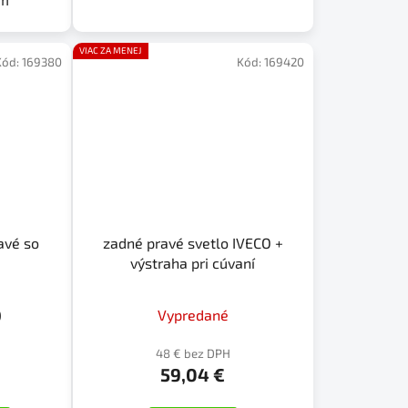
VIAC ZA MENEJ
Kód:
169380
Kód:
169420
avé so
zadné pravé svetlo IVECO +
výstraha pri cúvaní
)
Vypredané
48 € bez DPH
59,04 €