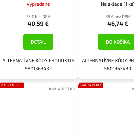
Vypredané
Na sklade
(1 ks
33 € bez DPH
38 € bez DPH
40,59 €
46,74 €
DETAIL
DO KOŠÍKA
ALTERNATÍVNE KÓDY PRODUKTU:
ALTERNATÍVNE KÓDY P
5801363432
5801363430
VIAC ZA MENEJ
VIAC ZA MENEJ
Kód:
40150301