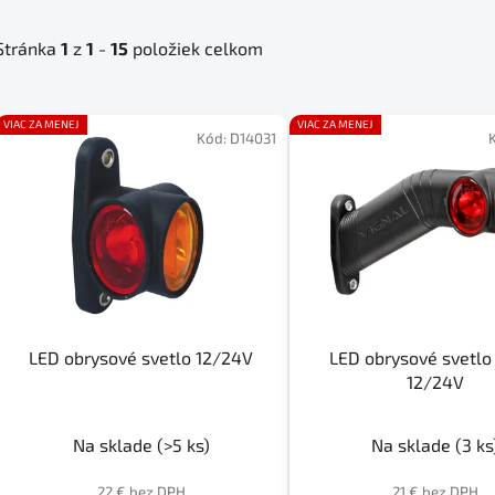
Stránka
1
z
1
-
15
položiek celkom
V
VIAC ZA MENEJ
VIAC ZA MENEJ
ý
Kód:
D14031
p
i
s
p
r
o
d
LED obrysové svetlo 12/24V
LED obrysové svetlo
u
12/24V
k
t
Na sklade
(>5 ks)
Na sklade
(3 ks
o
v
22 € bez DPH
21 € bez DPH