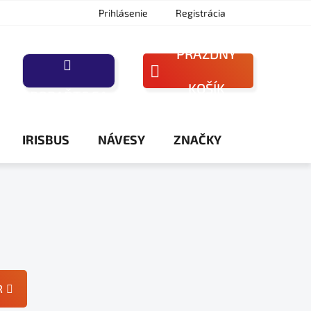
Prihlásenie
Registrácia
PRÁZDNY
NÁKUPNÝ
KOŠÍK
PORAĎTE SA
KOŠÍK
IRISBUS
NÁVESY
ZNAČKY
R