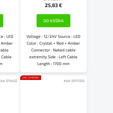
25,83 €
DO KOŠÍKA
ce : LED
Voltage : 12/24V Source : LED
 + Amber
Color : Crystal + Red + Amber
cable
Connector : Naked cable
t Cable
extremity Side : Left Cable
mm
Length : 1700 mm
VIAC ZA MENEJ
Kód:
D14432
Kód:
50111333