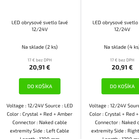
LED obrysové svetlo ľavé
LED obrysové svetlo
12/24V
12/24V
Na sklade
(2 ks)
Na sklade
(4 ks
17 € bez DPH
17 € bez DPH
20,91 €
20,91 €
DO KOŠÍKA
DO KOŠÍKA
Voltage : 12/24V Source : LED
Voltage : 12/24V Sour
Color : Crystal + Red + Amber
Color : Crystal + Red
Connector : Naked cable
Connector : Naked 
extremity Side : Left Cable
extremity Side : Righ
Length : 1700 mm
Length : 1700 