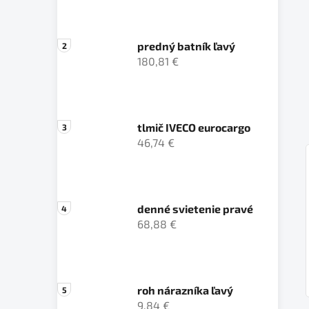
predný batník ľavý
180,81 €
tlmič IVECO eurocargo
46,74 €
denné svietenie pravé
68,88 €
roh nárazníka ľavý
9,84 €