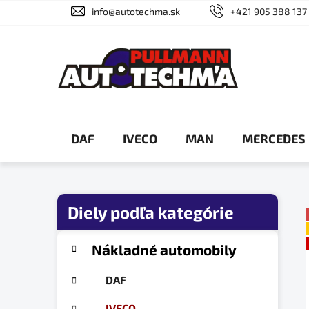
Prejsť
info@autotechma.sk
+421 905 388 137
na
obsah
DAF
IVECO
MAN
MERCEDES
B
o
č
K
Preskočiť
Nákladné automobily
a
n
kategórie
t
ý
DAF
e
p
g
IVECO