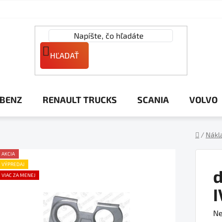
HĽADAŤ
 BENZ
RENAULT TRUCKS
SCANIA
VOLVO
/
Nákl
Domov
AKCIA
VÝPREDAJ
d
VIAC ZA MENEJ
Pr
Ne