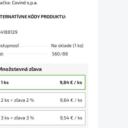
dnotenie
ačka:
Covind s.p.a.
oduktu
LTERNATÍVNE KÓDY PRODUKTU:
0
4188129
stupnosť
Na sklade
(1 ks)
iezdičiek.
d:
560/88
Množstevná zľava
1 ks
9,84 €
/ ks
2 ks = zľava 2 %
9,64 €
/ ks
3 ks = zľava 3 %
9,54 €
/ ks