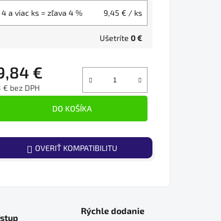
4 a viac ks = zľava 4 %
9,45 €
/ ks
Ušetríte
0 €
9,84 €
8 € bez DPH
ednotková cena:
DO KOŠÍKA
OVERIŤ KOMPATIBILITU
Rýchle dodanie
ístup