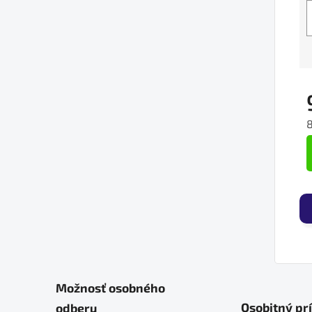
J
Možnosť osobného
Osobitný pr
odberu