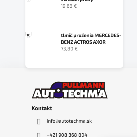
19,68 €
tlmič pruženia MERCEDES-
BENZ ACTROS AXOR
73,80 €
Z
á
p
ä
Kontakt
t
i
info
@
autotechma.sk
e
+421 908 368 804