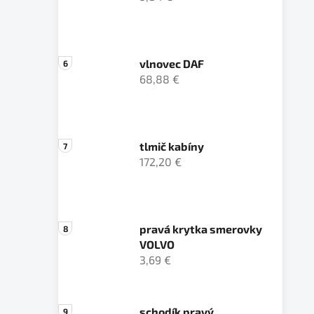
vlnovec DAF
68,88 €
tlmič kabíny
172,20 €
pravá krytka smerovky
VOLVO
3,69 €
schodík pravý