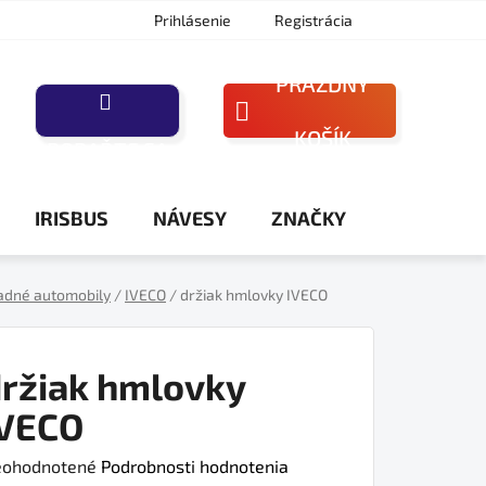
Prihlásenie
Registrácia
PRÁZDNY
NÁKUPNÝ
KOŠÍK
PORAĎTE SA
KOŠÍK
IRISBUS
NÁVESY
ZNAČKY
adné automobily
/
IVECO
/
držiak hmlovky IVECO
ržiak hmlovky
IVECO
iemerné
ohodnotené
Podrobnosti hodnotenia