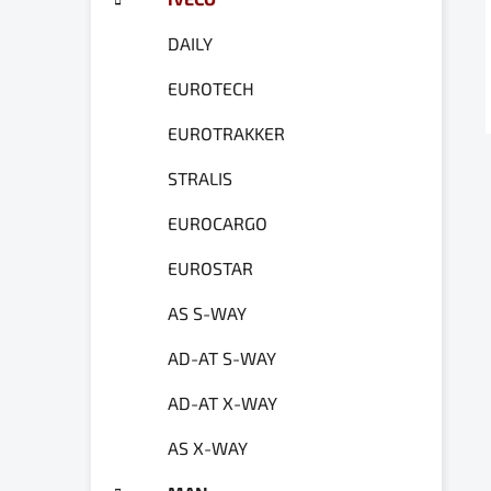
a
ó
n
r
DAILY
e
i
e
l
EUROTECH
EUROTRAKKER
STRALIS
EUROCARGO
EUROSTAR
AS S-WAY
AD-AT S-WAY
AD-AT X-WAY
AS X-WAY