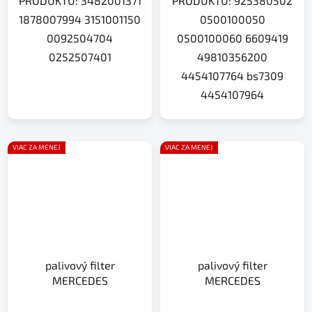
PRODUKTU: 3482001371
PRODUKTU: 925380502
1878007994 3151001150
0500100050
0092504704
0500100060 6609419
0252507401
49810356200
4454107764 bs7309
4454107964
VIAC ZA MENEJ
VIAC ZA MENEJ
palivový filter
palivový filter
MERCEDES
MERCEDES