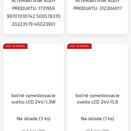
ALTERNATÍVNE KÓDY
ALTERNATÍVNE KÓDY
PRODUKTU: 1731959
PRODUKTU: 312304017
99707010742 500578370
20223579 40023901
VIAC ZA MENEJ
VIAC ZA MENEJ
bočné vymedzovacie
bočné vymedzovacie
svetlo LED 24V/1,3W
svetlo LED 24V/0,8
Na sklade
(5 ks)
Na sklade
(1 ks)
14 € bez DPH
10 € bez DPH