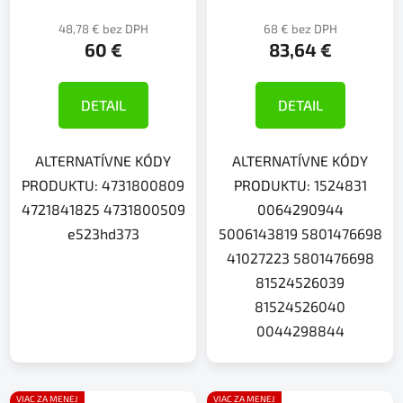
48,78 € bez DPH
68 € bez DPH
60 €
83,64 €
DETAIL
DETAIL
ALTERNATÍVNE KÓDY
ALTERNATÍVNE KÓDY
PRODUKTU: 4731800809
PRODUKTU: 1524831
4721841825 4731800509
0064290944
e523hd373
5006143819 5801476698
41027223 5801476698
81524526039
81524526040
0044298844
VIAC ZA MENEJ
VIAC ZA MENEJ