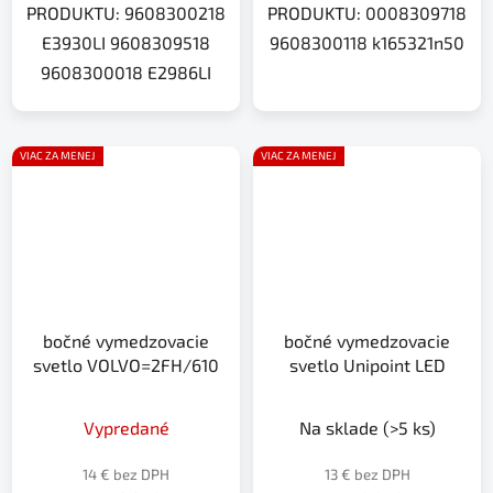
PRODUKTU: 9608300218
PRODUKTU: 0008309718
E3930LI 9608309518
9608300118 k165321n50
9608300018 E2986LI
VIAC ZA MENEJ
VIAC ZA MENEJ
bočné vymedzovacie
bočné vymedzovacie
svetlo VOLVO=2FH/610
svetlo Unipoint LED
Vypredané
Na sklade
(>5 ks)
14 € bez DPH
13 € bez DPH