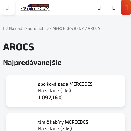
Prejsť
Hľada
na
N
obsah
KO
/
Nákladné automobily
/
MERCEDES BENZ
/
AROCS
Domov
AROCS
Najpredávanejšie
spojková sada MERCEDES
Na sklade
(1 ks)
1 097,16 €
tlmič kabíny MERCEDES
Na sklade
(2 ks)