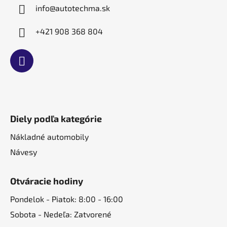
e
y
info
@
autotechma.sk
v
ý
+421 908 368 804
p
i
s
u
Diely podľa kategórie
Nákladné automobily
Návesy
Otváracie hodiny
Pondelok - Piatok: 8:00 - 16:00
Sobota - Nedeľa: Zatvorené