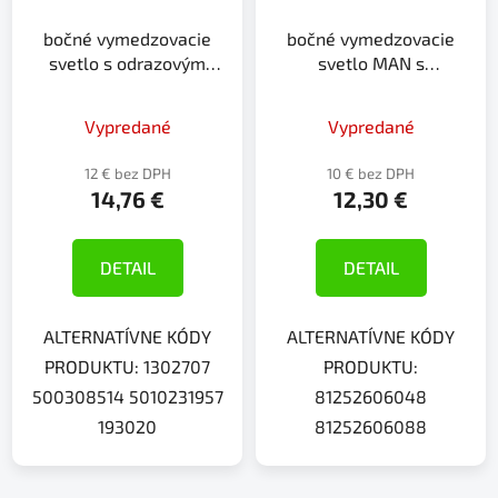
bočné vymedzovacie
bočné vymedzovacie
svetlo s odrazovým
svetlo MAN s
sklom
odrazovým sklom
DAF,IVECO,RENAULT 12
12V/24V
Vypredané
Vypredané
12 € bez DPH
10 € bez DPH
14,76 €
12,30 €
DETAIL
DETAIL
ALTERNATÍVNE KÓDY
ALTERNATÍVNE KÓDY
PRODUKTU: 1302707
PRODUKTU:
500308514 5010231957
81252606048
193020
81252606088