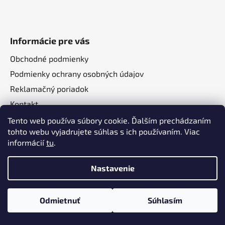
Informácie pre vás
Obchodné podmienky
Podmienky ochrany osobných údajov
Reklamačný poriadok
Kontakt
O nás
Tento web používa súbory cookie. Ďalším prechádzaním
tohto webu vyjadrujete súhlas s ich používaním. Viac
informácií
tu
.
Nastavenie
Vytvoril Shoptet
a
Adatelier
Odmietnuť
Súhlasím
Copyright 2026
Autotechma.sk
. Všetky práva
vyhradené.