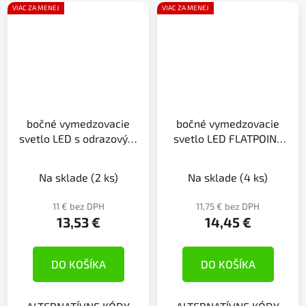
VIAC ZA MENEJ
VIAC ZA MENEJ
bočné vymedzovacie
bočné vymedzovacie
svetlo LED s odrazovým
svetlo LED FLATPOINT
sklom 12/24V
II.24V/1,3W
Na sklade
(2 ks)
Na sklade
(4 ks)
11 € bez DPH
11,75 € bez DPH
13,53 €
14,45 €
DO KOŠÍKA
DO KOŠÍKA