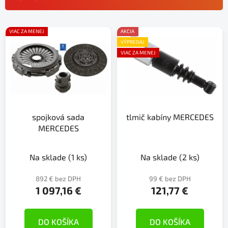
n
i
V
e
VIAC ZA MENEJ
AKCIA
ý
p
VÝPREDAJ
p
r
VIAC ZA MENEJ
i
o
s
d
p
u
r
k
spojková sada
tlmič kabíny MERCEDES
o
t
MERCEDES
d
o
u
v
k
Na sklade
(1 ks)
Na sklade
(2 ks)
t
892 € bez DPH
99 € bez DPH
o
1 097,16 €
121,77 €
v
DO KOŠÍKA
DO KOŠÍKA