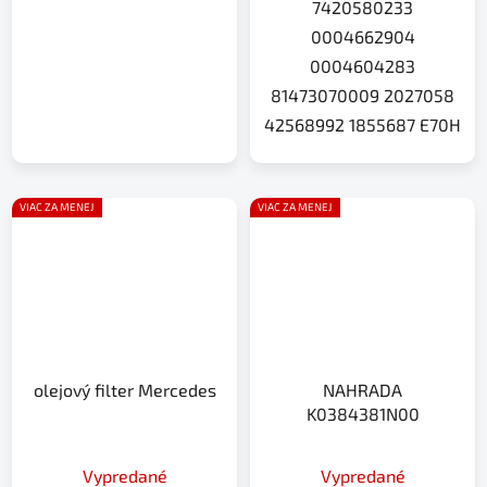
7420580233
0004662904
0004604283
81473070009 2027058
42568992 1855687 E70H
VIAC ZA MENEJ
VIAC ZA MENEJ
olejový filter Mercedes
NAHRADA
K0384381N00
Vypredané
Vypredané