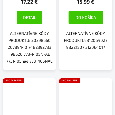
17,22 €
15,99 €
DETAIL
DO KOŠÍKA
ALTERNATÍVNE KÓDY
ALTERNATÍVNE KÓDY
PRODUKTU: 20398660
PRODUKTU: 312064027
20789440 7482392733
98221507 312064017
198620 773-1405N-AE
7731405nae 7731405NAE
VIAC ZA MENEJ
VIAC ZA MENEJ