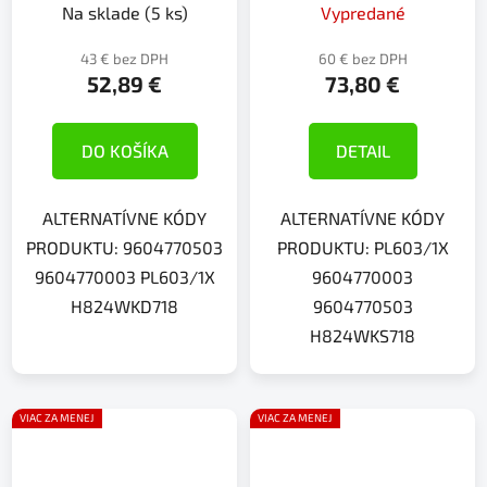
Na sklade
(5 ks)
Vypredané
43 € bez DPH
60 € bez DPH
52,89 €
73,80 €
DO KOŠÍKA
DETAIL
ALTERNATÍVNE KÓDY
ALTERNATÍVNE KÓDY
PRODUKTU: 9604770503
PRODUKTU: PL603/1X
9604770003 PL603/1X
9604770003
H824WKD718
9604770503
H824WKS718
VIAC ZA MENEJ
VIAC ZA MENEJ