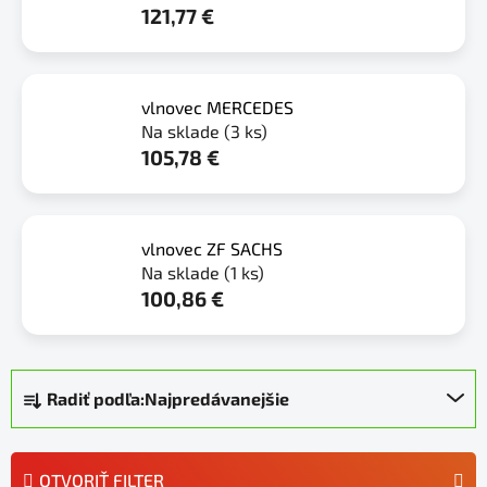
121,77 €
vlnovec MERCEDES
Na sklade
(3 ks)
105,78 €
vlnovec ZF SACHS
Na sklade
(1 ks)
100,86 €
R
Radiť podľa:
Najpredávanejšie
a
d
e
OTVORIŤ FILTER