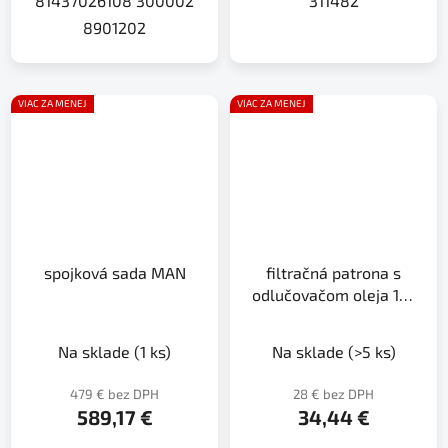
81437026108 300002
311482
8901202
VIAC ZA MENEJ
VIAC ZA MENEJ
spojková sada MAN
filtračná patrona s
odlučovačom oleja 18-
24mesiacov
Na sklade
(1 ks)
Na sklade
(>5 ks)
479 € bez DPH
28 € bez DPH
589,17 €
34,44 €