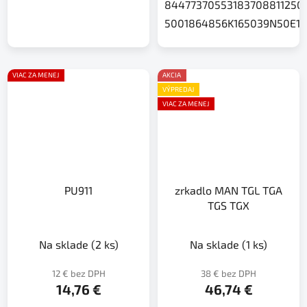
84477370553183708811250
5001864856K165039N50E1
VIAC ZA MENEJ
AKCIA
VÝPREDAJ
VIAC ZA MENEJ
PU911
zrkadlo MAN TGL TGA
TGS TGX
Na sklade
(2 ks)
Na sklade
(1 ks)
12 € bez DPH
38 € bez DPH
14,76 €
46,74 €