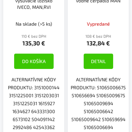
vysúvacie ložisko
vodne cerpadlo MAN
IVECO, MAN,RVI
Na sklade
(>5 ks)
Vypredané
110 € bez DPH
108 € bez DPH
135,30 €
132,84 €
DO KOŠÍKA
DETAIL
ALTERNATÍVNE KÓDY
ALTERNATÍVNE KÓDY
PRODUKTU: 3151000144
PRODUKTU: 51065006675
3151225001 3151203031
510656694 51065009675
3151225031 1615927
51065009694
1634627 643331300
51065006642
6573102 504091142
51065009642 510659694
2992486 42543362
51065006694