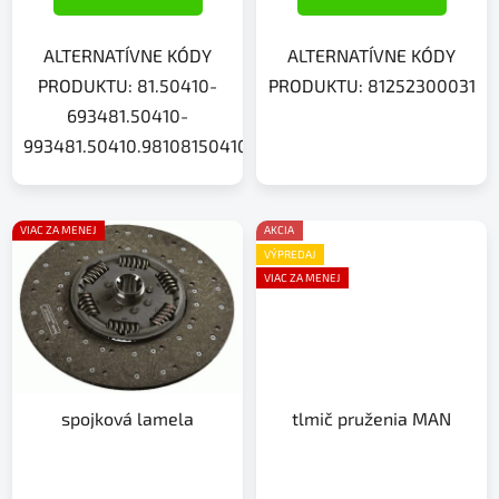
ALTERNATÍVNE KÓDY
ALTERNATÍVNE KÓDY
PRODUKTU: 81.50410-
PRODUKTU: 81252300031
693481.50410-
993481.50410.9810815041068108150410686881504109
VIAC ZA MENEJ
AKCIA
VÝPREDAJ
VIAC ZA MENEJ
spojková lamela
tlmič pruženia MAN