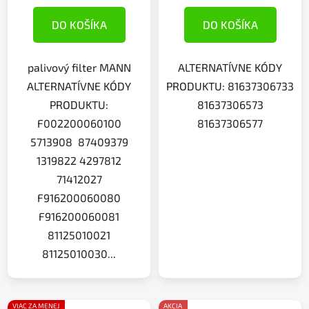
DO KOŠÍKA
DO KOŠÍKA
palivový filter MANN
ALTERNATÍVNE KÓDY
ALTERNATÍVNE KÓDY
PRODUKTU: 81637306733
PRODUKTU:
81637306573
F002200060100
81637306577
5713908 87409379
1319822 4297812
71412027
F916200060080
F916200060081
81125010021
81125010030...
VIAC ZA MENEJ
AKCIA