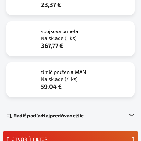
23,37 €
spojková lamela
Na sklade
(1 ks)
367,77 €
tlmič pruženia MAN
Na sklade
(4 ks)
59,04 €
R
Radiť podľa:
Najpredávanejšie
a
d
e
OTVORIŤ FILTER