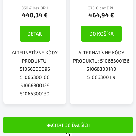
358 € bez DPH
378 € bez DPH
440,34 €
464,94 €
DETAIL
DO KOŠÍKA
ALTERNATÍVNE KÓDY
ALTERNATÍVNE KÓDY
PRODUKTU:
PRODUKTU: 51066300136
51066300096
51066300140
51066300106
51066300119
51066300129
51066300130
NAČÍTAŤ 36 ĎALŠÍCH
S