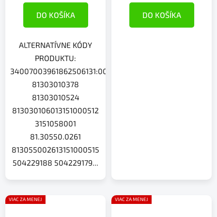
DO KOŠÍKA
DO KOŠÍKA
ALTERNATÍVNE KÓDY
PRODUKTU:
34007003961862506131:009
81303010378
81303010524
813030106013151000512
3151058001
81.30550.0261
813055002613151000515
504229188 504229179...
VIAC ZA MENEJ
VIAC ZA MENEJ