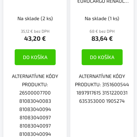
EUROCARGO RENAULT
MIDLINER MIDLUM
PREMIU
Na sklade
(2 ks)
Na sklade
(1 ks)
35,12 € bez DPH
68 € bez DPH
43,20 €
83,64 €
DO KOŠÍKA
DO KOŠÍKA
ALTERNATÍVNE KÓDY
ALTERNATÍVNE KÓDY
PRODUKTU:
PRODUKTU: 3151600544
26500007700
1897917615 3151220031
81083040083
635353000 1905274
81083040094
81083040097
81083040097
81083040094