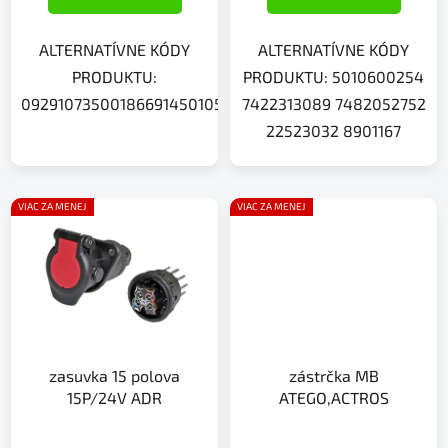
ALTERNATÍVNE KÓDY
ALTERNATÍVNE KÓDY
PRODUKTU:
PRODUKTU: 5010600254
09291073500186691450105983722078078820844903291
7422313089 7482052752
22523032 8901167
VIAC ZA MENEJ
VIAC ZA MENEJ
zasuvka 15 polova
zástrčka MB
15P/24V ADR
ATEGO,ACTROS