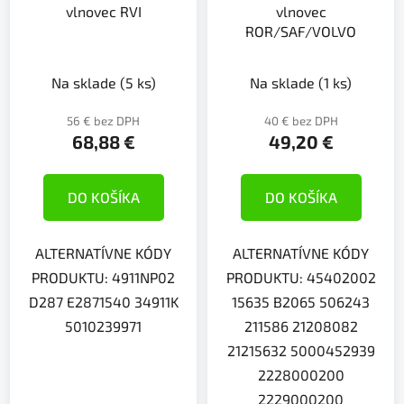
vlnovec RVI
vlnovec
ROR/SAF/VOLVO
Na sklade
(5 ks)
Na sklade
(1 ks)
56 € bez DPH
40 € bez DPH
68,88 €
49,20 €
DO KOŠÍKA
DO KOŠÍKA
ALTERNATÍVNE KÓDY
ALTERNATÍVNE KÓDY
PRODUKTU: 4911NP02
PRODUKTU: 45402002
D287 E2871540 34911K
15635 B2065 506243
5010239971
211586 21208082
21215632 5000452939
2228000200
2229000200