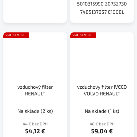
5010315990 20732730
7485137857 E1008L
VIAC ZA MENEJ
VIAC ZA MENEJ
vzduchový filter
vzduchovy filter IVECO
RENAULT
VOLVO RENAULT
Na sklade
(2 ks)
Na sklade
(1 ks)
44 € bez DPH
48 € bez DPH
54,12 €
59,04 €