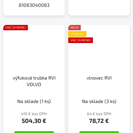
81083040083
VIAC ZA MENEJ
AKCIA
VÝPREDAJ
VIAC ZA MENEJ
výfuková trubka RVI
vlnovec RVI
VOLVO
Na sklade
(1 ks)
Na sklade
(3 ks)
410 € bez DPH
64 € bez DPH
504,30 €
78,72 €