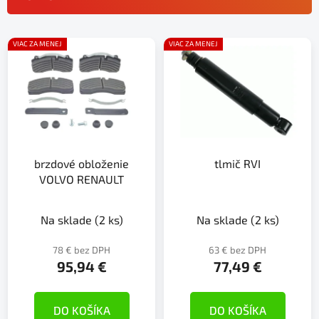
n
i
V
e
VIAC ZA MENEJ
VIAC ZA MENEJ
ý
p
p
r
i
o
s
d
p
u
r
k
brzdové obloženie
tlmič RVI
o
t
VOLVO RENAULT
d
o
u
v
k
Na sklade
(2 ks)
Na sklade
(2 ks)
t
78 € bez DPH
63 € bez DPH
o
95,94 €
77,49 €
v
DO KOŠÍKA
DO KOŠÍKA