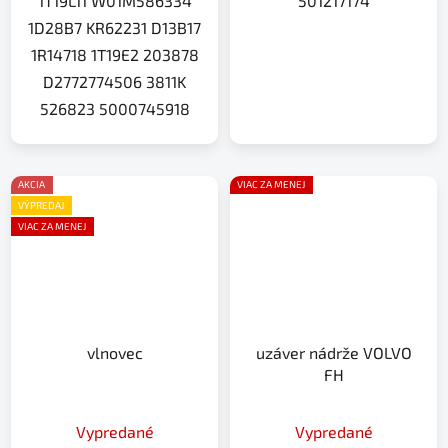
1T19L11 W01M586334
501217174
1D28B7 KR62231 D13B17
1R14718 1T19E2 203878
D2772774506 3811K
526823 5000745918
AKCIA
VIAC ZA MENEJ
VÝPREDAJ
VIAC ZA MENEJ
vlnovec
uzáver nádrže VOLVO
FH
Vypredané
Vypredané