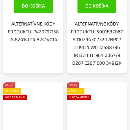
DO KOŠÍKA
DO KOŠÍKA
ALTERNATÍVNE KÓDY
ALTERNATÍVNE KÓDY
PRODUKTU: 7420797158
PRODUKTU: 5001832067
7482414014 82414014
5010294307 4912NP07
1T19L14 W01M588786
1R13711 1T19E4 206779
D287 C2871600 34912K
AKCIA
AKCIA
VÝPREDAJ
VÝPREDAJ
VIAC ZA MENEJ
VIAC ZA MENEJ