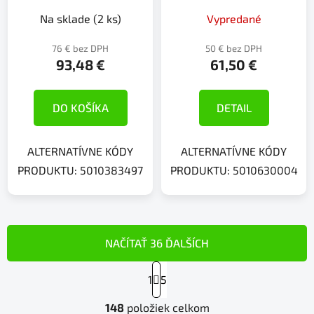
Na sklade
(2 ks)
Vypredané
76 € bez DPH
50 € bez DPH
93,48 €
61,50 €
DO KOŠÍKA
DETAIL
ALTERNATÍVNE KÓDY
ALTERNATÍVNE KÓDY
PRODUKTU: 5010383497
PRODUKTU: 5010630004
NAČÍTAŤ 36 ĎALŠÍCH
S
1
t
5
r
O
á
148
položiek celkom
v