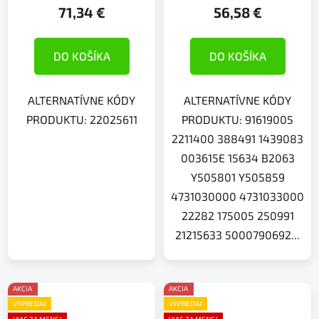
71,34 €
56,58 €
DO KOŠÍKA
DO KOŠÍKA
ALTERNATÍVNE KÓDY
ALTERNATÍVNE KÓDY
PRODUKTU: 22025611
PRODUKTU: 91619005
2211400 388491 1439083
003615E 15634 B2063
Y505801 Y505859
4731030000 4731033000
22282 175005 250991
21215633 5000790692...
AKCIA
AKCIA
VÝPREDAJ
VÝPREDAJ
VIAC ZA MENEJ
VIAC ZA MENEJ