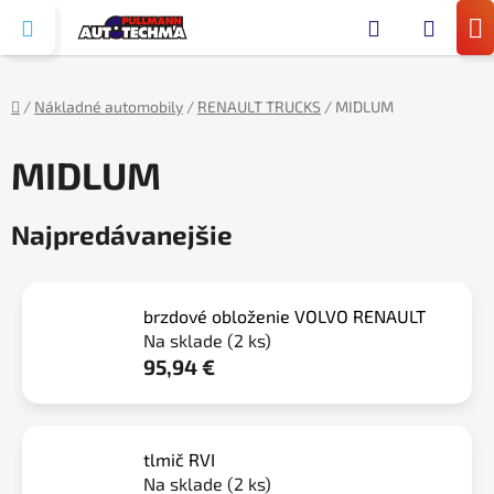
Prejsť
Hľada
na
N
obsah
KO
/
Nákladné automobily
/
RENAULT TRUCKS
/
MIDLUM
Domov
MIDLUM
Najpredávanejšie
brzdové obloženie VOLVO RENAULT
Na sklade
(2 ks)
95,94 €
tlmič RVI
Na sklade
(2 ks)