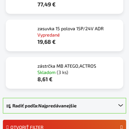
77,49 €
zasuvka 15 polova 15P/24V ADR
Vypredané
19,68 €
zástrčka MB ATEGO,ACTROS
Skladom
(3 ks)
8,61 €
R
Radiť podľa:
Najpredávanejšie
a
d
e
OTVORIŤ FILTER