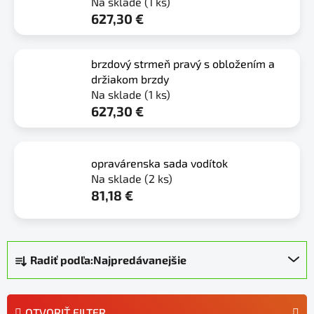
Na sklade
(1 ks)
627,30 €
brzdový strmeň pravý s obložením a
držiakom brzdy
Na sklade
(1 ks)
627,30 €
opravárenska sada vodítok
Na sklade
(2 ks)
81,18 €
R
Radiť podľa:
Najpredávanejšie
a
d
e
OTVORIŤ FILTER