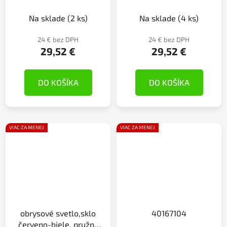
technológii sklo
24V/0,8W
červené/biel
Na sklade
(2 ks)
Na sklade
(4 ks)
24 € bez DPH
24 € bez DPH
29,52 €
29,52 €
DO KOŠÍKA
DO KOŠÍKA
VIAC ZA MENEJ
VIAC ZA MENEJ
obrysové svetlo,sklo
40167104
červeno-biele, pružný