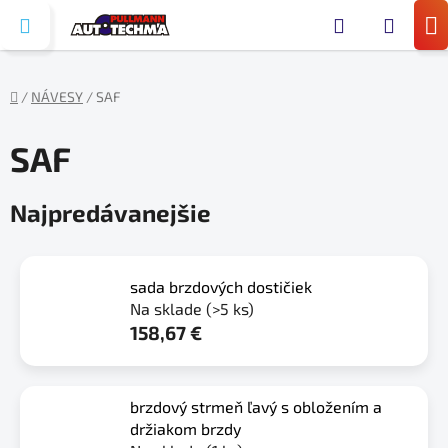
Prejsť
Hľada
na
N
obsah
KO
/
NÁVESY
/
SAF
Domov
SAF
Najpredávanejšie
sada brzdových dostičiek
Na sklade
(>5 ks)
158,67 €
brzdový strmeň ľavý s obložením a
držiakom brzdy