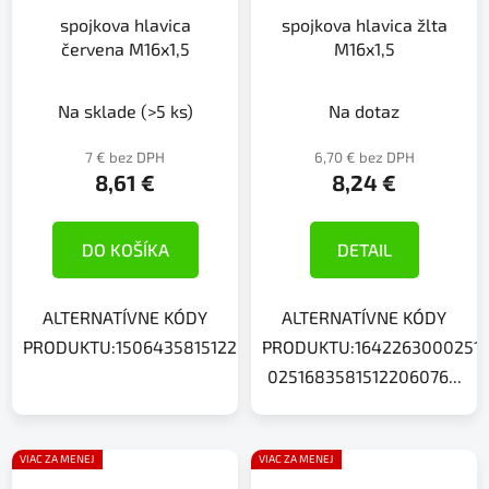
spojkova hlavica
spojkova hlavica žlta
červena M16x1,5
M16x1,5
Na sklade
(>5 ks)
Na dotaz
7 € bez DPH
6,70 € bez DPH
8,61 €
8,24 €
DO KOŠÍKA
DETAIL
ALTERNATÍVNE KÓDY
ALTERNATÍVNE KÓDY
PRODUKTU:1506435815122060750004297930A00042979
PRODUKTU:1642263000251
0251683581512206076...
VIAC ZA MENEJ
VIAC ZA MENEJ