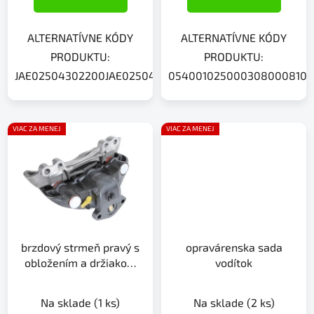
ALTERNATÍVNE KÓDY
ALTERNATÍVNE KÓDY
PRODUKTU:
PRODUKTU:
JAE02504302200JAE02504102200
0540010250003080008100
VIAC ZA MENEJ
VIAC ZA MENEJ
brzdový strmeň pravý s
opravárenska sada
obložením a držiakom
vodítok
brzdy
Na sklade
(1 ks)
Na sklade
(2 ks)