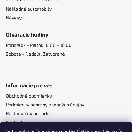
Nákladné automobily
Návesy
Otváracie hodiny
Pondelok - Piatok: 8:00 - 16:00
Sobota - Nedeľa: Zatvorené
Informácie pre vás
Obchodné podmienky
Podmienky ochrany osobných údajov
Reklamačný poriadok
Kontakt
Tento web používa súbory cookie. Ďalším prechádzaním
O nás