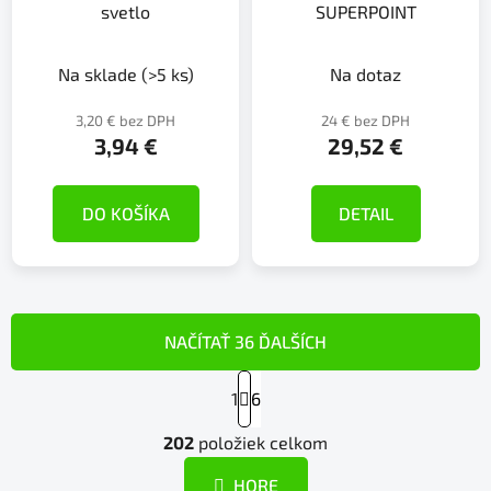
svetlo
SUPERPOINT
Na sklade
(>5 ks)
Na dotaz
3,20 € bez DPH
24 € bez DPH
3,94 €
29,52 €
DO KOŠÍKA
DETAIL
NAČÍTAŤ 36 ĎALŠÍCH
S
1
t
6
r
O
á
202
položiek celkom
v
n
l
k
HORE