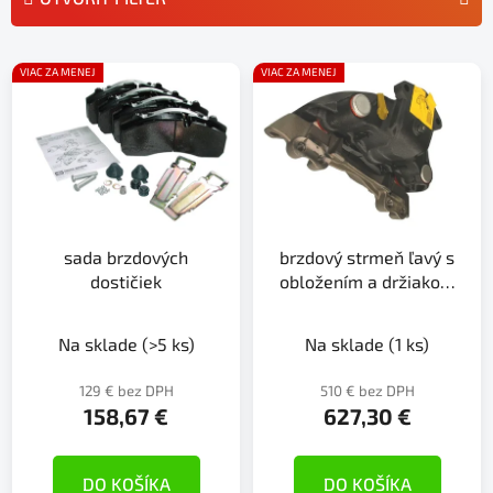
n
i
V
e
VIAC ZA MENEJ
VIAC ZA MENEJ
ý
p
p
r
i
o
s
d
p
u
r
k
sada brzdových
brzdový strmeň ľavý s
o
t
dostičiek
obložením a držiakom
d
o
brzdy
u
v
k
Na sklade
(>5 ks)
Na sklade
(1 ks)
t
129 € bez DPH
510 € bez DPH
o
158,67 €
627,30 €
v
DO KOŠÍKA
DO KOŠÍKA