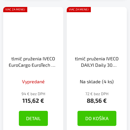
VIAC ZA MENEJ
VIAC ZA MENEJ
tlmič pruženia IVECO
tlmič pruženia IVECO
EuroCargo EuroTech MP
DAILYI Daily 30
EuroTech MT
EuroStar EuroTech MP
EuroTe
Vypredané
Na sklade
(4 ks)
94 € bez DPH
72 € bez DPH
115,62 €
88,56 €
DETAIL
DO KOŠÍKA