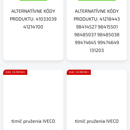
ALTERNATÍVNE KÓDY
ALTERNATÍVNE KÓDY
PRODUKTU: 41033039
PRODUKTU: 41218443
41214700
98414527 98415501
98485037 98485038
99474645 99474649
131203
VIAC ZA MENEJ
VIAC ZA MENEJ
tlmič pruženia IVECO
tlmič pruženia IVECO