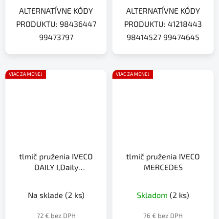
ALTERNATÍVNE KÓDY
ALTERNATÍVNE KÓDY
PRODUKTU: 98436447
PRODUKTU: 41218443
99473797
98414527 99474645
VIAC ZA MENEJ
VIAC ZA MENEJ
tlmič pruženia IVECO
tlmič pruženia IVECO
DAILY I,Daily
MERCEDES
30,EuroStar,EuroTechMP,180,19
Na sklade
(2 ks)
Skladom
(2 ks)
72 € bez DPH
76 € bez DPH