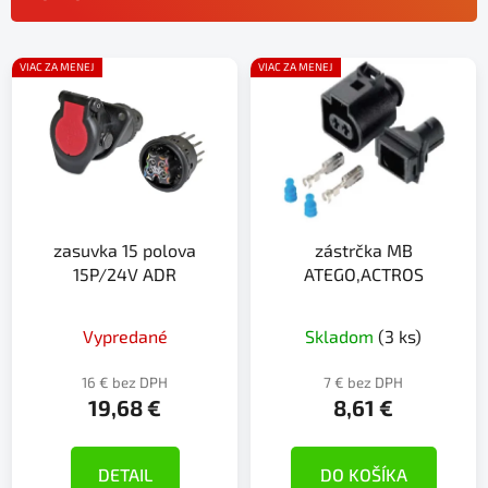
n
i
V
e
VIAC ZA MENEJ
VIAC ZA MENEJ
ý
p
p
r
i
o
s
d
p
u
r
k
zasuvka 15 polova
zástrčka MB
o
t
15P/24V ADR
ATEGO,ACTROS
d
o
u
v
k
Vypredané
Skladom
(3 ks)
t
16 € bez DPH
7 € bez DPH
o
19,68 €
8,61 €
v
DETAIL
DO KOŠÍKA