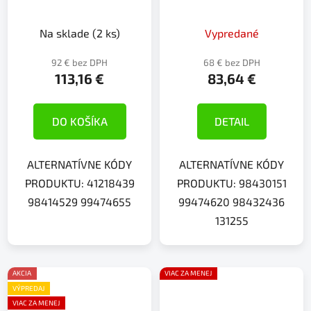
Na sklade
(2 ks)
Vypredané
92 € bez DPH
68 € bez DPH
113,16 €
83,64 €
DO KOŠÍKA
DETAIL
ALTERNATÍVNE KÓDY
ALTERNATÍVNE KÓDY
PRODUKTU: 41218439
PRODUKTU: 98430151
98414529 99474655
99474620 98432436
131255
AKCIA
VIAC ZA MENEJ
VÝPREDAJ
VIAC ZA MENEJ