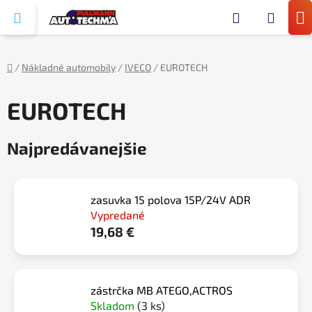
Prejsť
Hľada
na
N
obsah
KO
/
Nákladné automobily
/
IVECO
/
EUROTECH
Domov
EUROTECH
Najpredávanejšie
zasuvka 15 polova 15P/24V ADR
Vypredané
19,68 €
zástrčka MB ATEGO,ACTROS
Skladom
(3 ks)