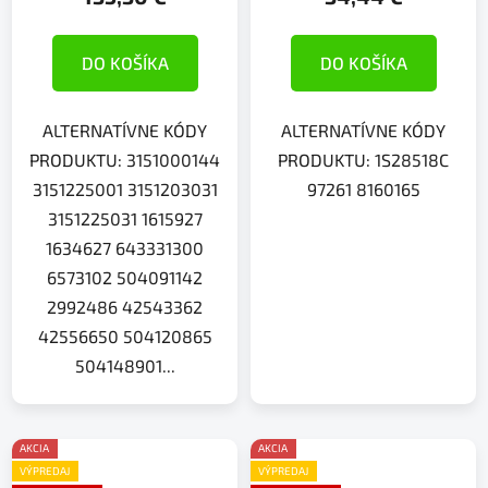
DO KOŠÍKA
DO KOŠÍKA
ALTERNATÍVNE KÓDY
ALTERNATÍVNE KÓDY
PRODUKTU: 3151000144
PRODUKTU: 1S28518C
3151225001 3151203031
97261 8160165
3151225031 1615927
1634627 643331300
6573102 504091142
2992486 42543362
42556650 504120865
504148901...
AKCIA
AKCIA
VÝPREDAJ
VÝPREDAJ