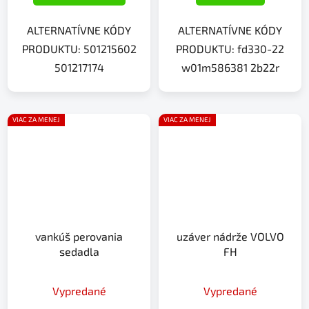
ALTERNATÍVNE KÓDY
ALTERNATÍVNE KÓDY
PRODUKTU: 501215602
PRODUKTU: fd330-22
501217174
w01m586381 2b22r
VIAC ZA MENEJ
VIAC ZA MENEJ
vankúš perovania
uzáver nádrže VOLVO
sedadla
FH
Vypredané
Vypredané