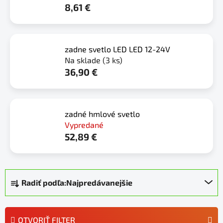
8,61 €
zadne svetlo LED LED 12-24V
Na sklade
(3 ks)
36,90 €
zadné hmlové svetlo
Vypredané
52,89 €
R
Radiť podľa:
Najpredávanejšie
a
d
e
OTVORIŤ FILTER