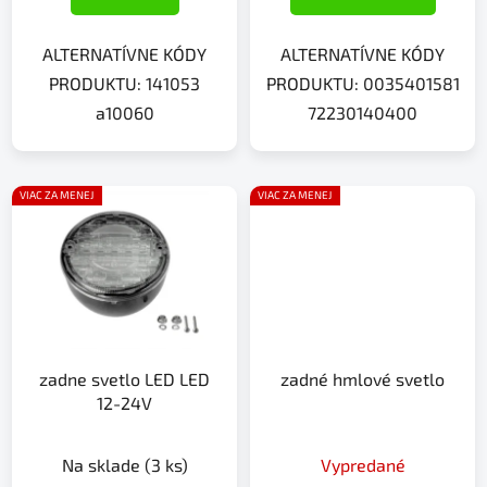
ALTERNATÍVNE KÓDY
ALTERNATÍVNE KÓDY
PRODUKTU: 141053
PRODUKTU: 0035401581
a10060
72230140400
VIAC ZA MENEJ
VIAC ZA MENEJ
zadne svetlo LED LED
zadné hmlové svetlo
12-24V
Na sklade
(3 ks)
Vypredané