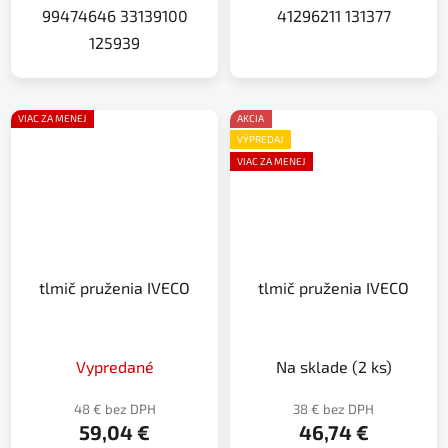
99474646 33139100
41296211 131377
125939
VIAC ZA MENEJ
AKCIA
VÝPREDAJ
VIAC ZA MENEJ
tlmič pruženia IVECO
tlmič pruženia IVECO
Vypredané
Na sklade
(2 ks)
48 € bez DPH
38 € bez DPH
59,04 €
46,74 €