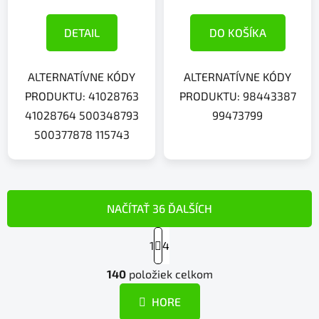
DETAIL
DO KOŠÍKA
ALTERNATÍVNE KÓDY
ALTERNATÍVNE KÓDY
PRODUKTU: 41028763
PRODUKTU: 98443387
41028764 500348793
99473799
500377878 115743
NAČÍTAŤ 36 ĎALŠÍCH
S
1
t
4
r
O
á
140
položiek celkom
v
n
l
k
HORE
á
o