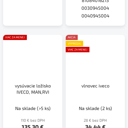
81084016213
0030945004
0040945004
VIAC ZA MENEJ
AKCIA
VÝPREDAJ
VIAC ZA MENEJ
vysúvacie ložisko
vlnovec iveco
IVECO, MAN,RVI
Na sklade
(>5 ks)
Na sklade
(2 ks)
110 € bez DPH
28 € bez DPH
135,30 €
34,44 €