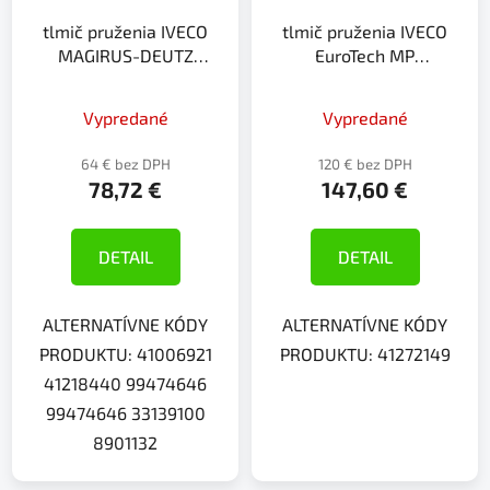
tlmič pruženia IVECO
tlmič pruženia IVECO
MAGIRUS-DEUTZ
EuroTech MP
VALTRA
EuroTrakker
Vypredané
Vypredané
64 € bez DPH
120 € bez DPH
78,72 €
147,60 €
DETAIL
DETAIL
ALTERNATÍVNE KÓDY
ALTERNATÍVNE KÓDY
PRODUKTU: 41006921
PRODUKTU: 41272149
41218440 99474646
99474646 33139100
8901132