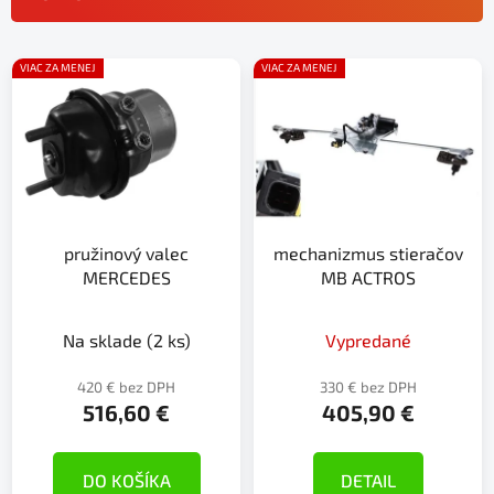
n
i
V
e
VIAC ZA MENEJ
VIAC ZA MENEJ
ý
p
p
r
i
o
s
d
p
u
r
k
pružinový valec
mechanizmus stieračov
o
t
MERCEDES
MB ACTROS
d
o
u
v
k
Na sklade
(2 ks)
Vypredané
t
420 € bez DPH
330 € bez DPH
o
516,60 €
405,90 €
v
DO KOŠÍKA
DETAIL