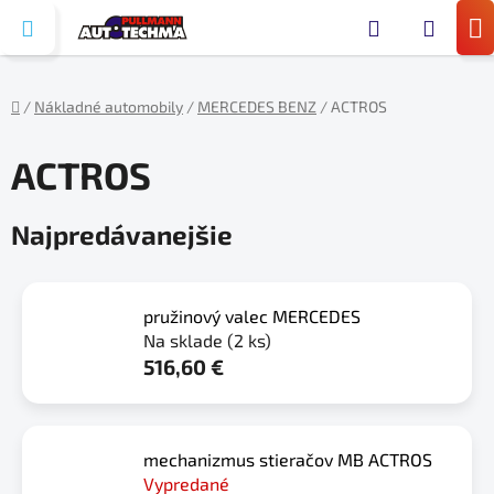
Prejsť
Hľada
na
N
obsah
KO
/
Nákladné automobily
/
MERCEDES BENZ
/
ACTROS
Domov
ACTROS
Najpredávanejšie
pružinový valec MERCEDES
Na sklade
(2 ks)
516,60 €
mechanizmus stieračov MB ACTROS
Vypredané