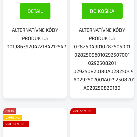
DETAIL
DO KOŠÍKA
ALTERNATÍVNE KÓDY
ALTERNATÍVNE KÓDY
PRODUKTU:
PRODUKTU:
0019863920472184212547318005094731800809A472184
02825049010282505001
02825096010292507001
0292508201
029250820180A028250490
A0292507001A0292508201
A029250820180
AKCIA
VIAC ZA MENEJ
VÝPREDAJ
VIAC ZA MENEJ