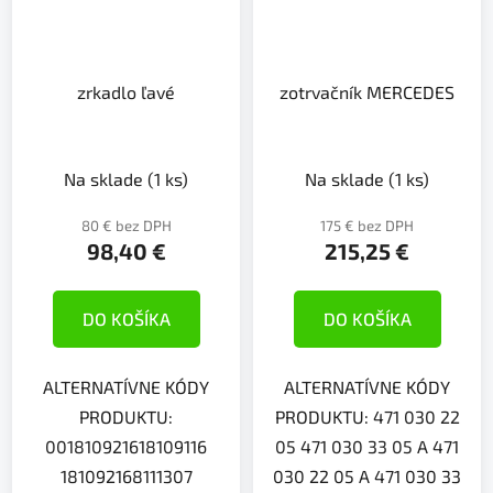
zrkadlo ľavé
zotrvačník MERCEDES
Na sklade
(1 ks)
Na sklade
(1 ks)
80 € bez DPH
175 € bez DPH
98,40 €
215,25 €
DO KOŠÍKA
DO KOŠÍKA
ALTERNATÍVNE KÓDY
ALTERNATÍVNE KÓDY
PRODUKTU:
PRODUKTU: 471 030 22
001810921618109116
05 471 030 33 05 A 471
181092168111307
030 22 05 A 471 030 33