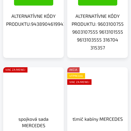
ALTERNATÍVNE KÓDY
ALTERNATÍVNE KÓDY
PRODUKTU:94389046199438904919312651313957316702
PRODUKTU: 9603100755
9603107555 9613101555
9613103555 316704
315357
VIAC ZA MENEJ
AKCIA
VÝPREDAJ
VIAC ZA MENEJ
spojková sada
tlmič kabíny MERCEDES
MERCEDES