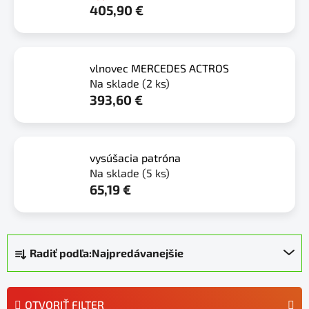
405,90 €
vlnovec MERCEDES ACTROS
Na sklade
(2 ks)
393,60 €
vysúšacia patróna
Na sklade
(5 ks)
65,19 €
R
Radiť podľa:
Najpredávanejšie
a
d
e
OTVORIŤ FILTER