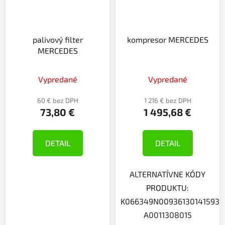
palivový filter
kompresor MERCEDES
MERCEDES
Vypredané
Vypredané
60 € bez DPH
1 216 € bez DPH
73,80 €
1 495,68 €
DETAIL
DETAIL
ALTERNATÍVNE KÓDY
PRODUKTU:
K066349N009361301415936
A0011308015