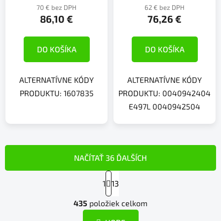
70 € bez DPH
62 € bez DPH
86,10 €
76,26 €
DO KOŠÍKA
DO KOŠÍKA
ALTERNATÍVNE KÓDY
ALTERNATÍVNE KÓDY
PRODUKTU: 1607835
PRODUKTU: 0040942404
E497L 0040942504
NAČÍTAŤ 36 ĎALŠÍCH
S
1
t
13
r
O
á
435
položiek celkom
v
n
l