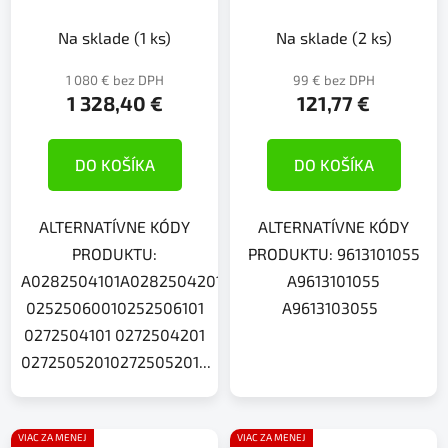
Na sklade
(1 ks)
Na sklade
(2 ks)
1 080 € bez DPH
99 € bez DPH
1 328,40 €
121,77 €
DO KOŠÍKA
DO KOŠÍKA
ALTERNATÍVNE KÓDY
ALTERNATÍVNE KÓDY
PRODUKTU:
PRODUKTU: 9613101055
A0282504101A0282504201A02825085013400700544340
A9613101055
02525060010252506101
A9613103055
0272504101 0272504201
02725052010272505201...
VIAC ZA MENEJ
VIAC ZA MENEJ