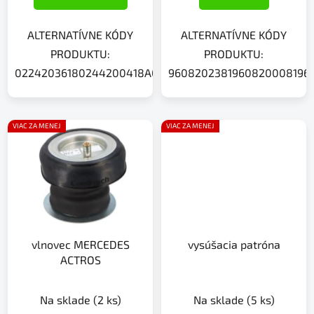
ALTERNATÍVNE KÓDY
ALTERNATÍVNE KÓDY
PRODUKTU:
PRODUKTU:
02242036180244200418A0224203618A0244200418BK96
9608202381960820008196
VIAC ZA MENEJ
VIAC ZA MENEJ
vlnovec MERCEDES
vysúšacia patróna
ACTROS
Na sklade
(2 ks)
Na sklade
(5 ks)