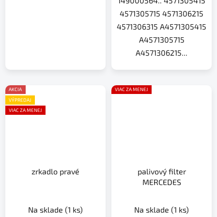
149000564.. 4571305415
4571305715 4571306215
4571306315 A4571305415
A4571305715
A4571306215...
AKCIA
VIAC ZA MENEJ
VÝPREDAJ
VIAC ZA MENEJ
zrkadlo pravé
palivový filter
MERCEDES
Na sklade
(1 ks)
Na sklade
(1 ks)