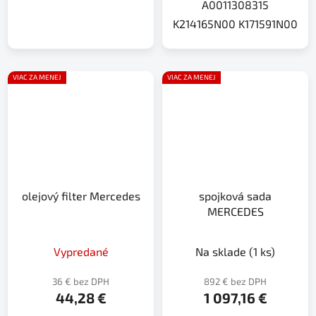
A0011308315
K214165N00 K171591N00
VIAC ZA MENEJ
VIAC ZA MENEJ
olejový filter Mercedes
spojková sada
MERCEDES
Vypredané
Na sklade
(1 ks)
36 € bez DPH
892 € bez DPH
44,28 €
1 097,16 €