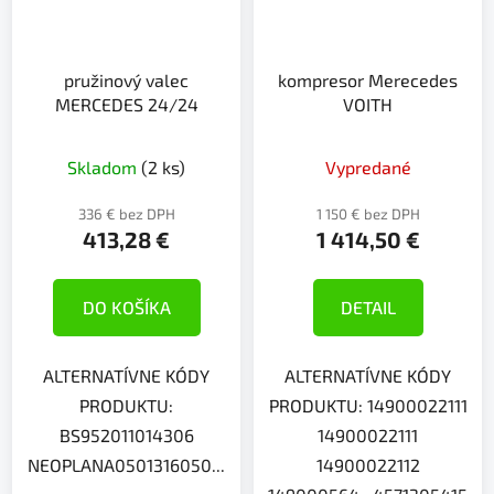
pružinový valec
kompresor Merecedes
MERCEDES 24/24
VOITH
Skladom
(2 ks)
Vypredané
336 € bez DPH
1 150 € bez DPH
413,28 €
1 414,50 €
DO KOŠÍKA
DETAIL
ALTERNATÍVNE KÓDY
ALTERNATÍVNE KÓDY
PRODUKTU:
PRODUKTU: 14900022111
BS952011014306
14900022111
NEOPLANA0501316050...
14900022112