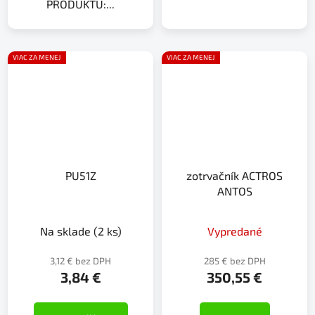
PRODUKTU:...
VIAC ZA MENEJ
VIAC ZA MENEJ
PU51Z
zotrvačník ACTROS
ANTOS
Na sklade
(2 ks)
Vypredané
3,12 € bez DPH
285 € bez DPH
3,84 €
350,55 €