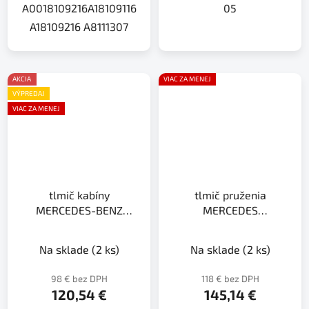
A0018109216A18109116
05
A18109216 A8111307
AKCIA
VIAC ZA MENEJ
VÝPREDAJ
VIAC ZA MENEJ
tlmič kabíny
tlmič pruženia
MERCEDES-BENZ
MERCEDES
ACTROS
AXOR,ACTROS
Na sklade
(2 ks)
Na sklade
(2 ks)
98 € bez DPH
118 € bez DPH
120,54 €
145,14 €