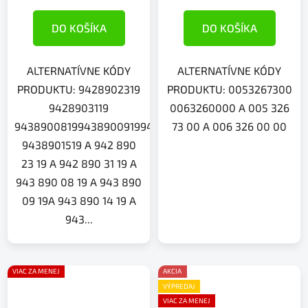
DO KOŠÍKA
DO KOŠÍKA
ALTERNATÍVNE KÓDY
ALTERNATÍVNE KÓDY
PRODUKTU: 9428902319
PRODUKTU: 0053267300
9428903119
0063260000 A 005 326
943890081994389009199438901419
73 00 A 006 326 00 00
9438901519 A 942 890
23 19 A 942 890 31 19 A
943 890 08 19 A 943 890
09 19A 943 890 14 19 A
943...
VIAC ZA MENEJ
AKCIA
VÝPREDAJ
VIAC ZA MENEJ