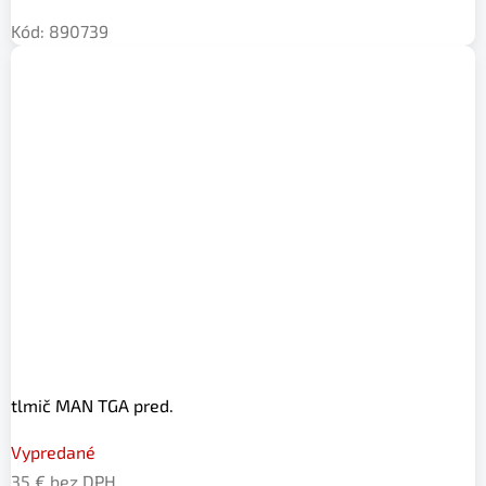
Kód:
890739
tlmič MAN TGA pred.
Vypredané
35 € bez DPH