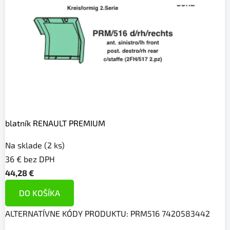
n
é
a
u
t
á
,
blatník RENAULT PREMIUM
ť
Na sklade
(2 ks)
a
36 € bez DPH
44,28 €
h
DO KOŠÍKA
a
ALTERNATÍVNE KÓDY PRODUKTU: PRM516 7420583442
č