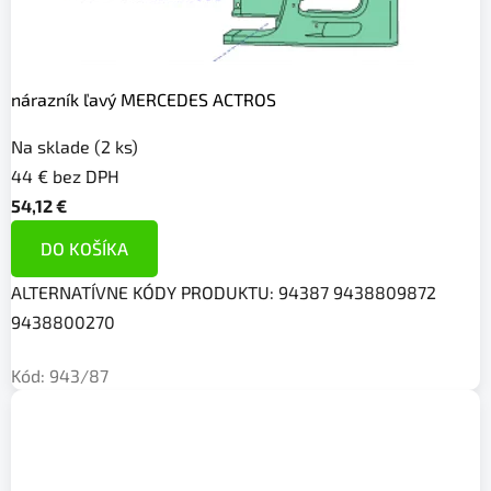
i
e
nárazník ľavý MERCEDES ACTROS
l
y
Na sklade
(2 ks)
44 € bez DPH
n
54,12 €
a
DO KOŠÍKA
n
ALTERNATÍVNE KÓDY PRODUKTU: 94387 9438809872
á
9438800270
k
Kód:
943/87
l
a
d