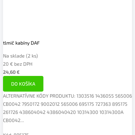
tlmič kabíny DAF
Na sklade
(2 ks)
20 € bez DPH
24,60 €
DO KOŠÍKA
ALTERNATÍVNE KÓDY PRODUKTU: 1303516 1436055 565006
CB0042 7950172 9002012 565006 695175 727363 895175
261726 438604042 4386040420 10314300 10314300A
CB0042...
Kód:
895175