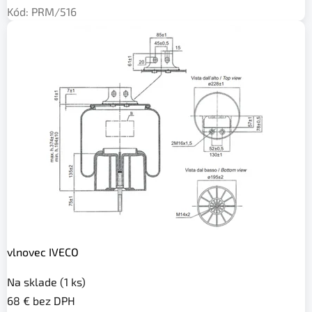
e
Kód:
PRM/516
a
n
á
v
e
s
y
vlnovec IVECO
Na sklade
(1 ks)
68 € bez DPH