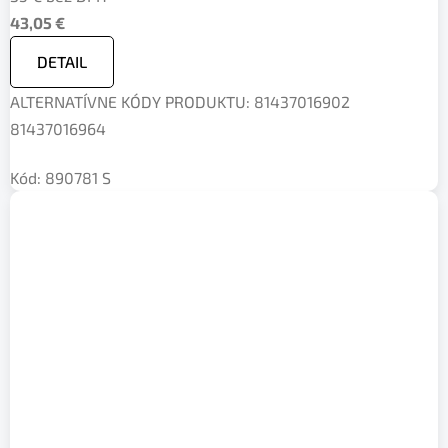
43,05 €
DETAIL
ALTERNATÍVNE KÓDY PRODUKTU: 81437016902
81437016964
Kód:
890781 S