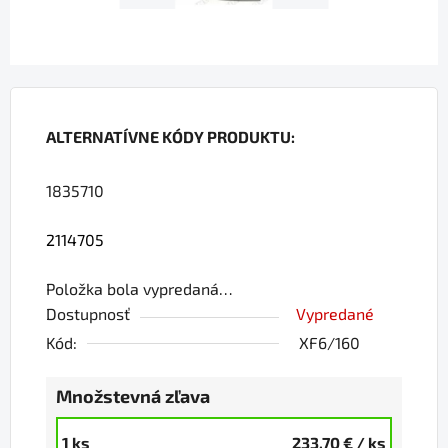
ALTERNATÍVNE KÓDY PRODUKTU:
1835710
2114705
Položka bola vypredaná…
Dostupnosť
Vypredané
Kód:
XF6/160
Množstevná zľava
1 ks
233,70 €
/ ks