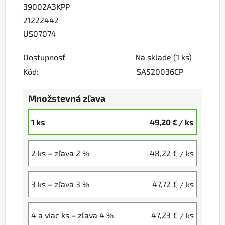
39002A3KPP
21222442
US07074
Dostupnosť
Na sklade
(1 ks)
Kód:
SA520036CP
Množstevná zľava
1 ks
49,20 €
/ ks
2 ks = zľava 2 %
48,22 €
/ ks
3 ks = zľava 3 %
47,72 €
/ ks
4 a viac ks = zľava 4 %
47,23 €
/ ks