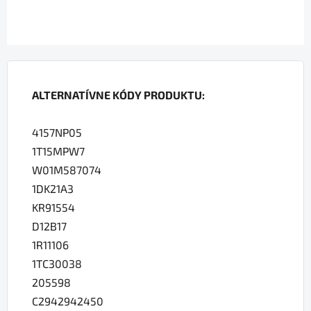
ALTERNATÍVNE KÓDY PRODUKTU:
4157NP05
1T15MPW7
W01M587074
1DK21A3
KR91554
D12B17
1R11106
1TC30038
205598
C2942942450