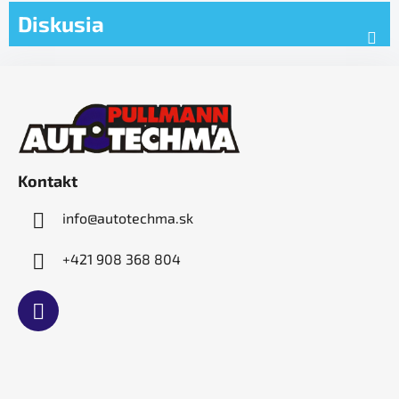
Diskusia
Z
á
p
ä
t
Kontakt
i
e
info
@
autotechma.sk
+421 908 368 804