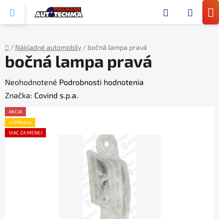
Prejsť
Hľada
na
N
obsah
KO
/
Nákladné automobily
/
bočná lampa pravá
bočná lampa pravá
Domov
Priemerné
Neohodnotené
Podrobnosti hodnotenia
hodnotenie
Značka:
Covind s.p.a.
produktu
AKCIA
je
VÝPREDAJ
VIAC ZA MENEJ
0,0
z
5
hviezdičiek.