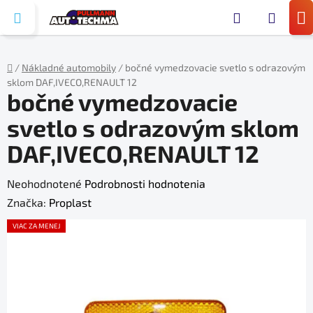
Prejsť
Hľada
na
N
obsah
KO
/
Nákladné automobily
/
bočné vymedzovacie svetlo s odrazovým
sklom DAF,IVECO,RENAULT 12
Domov
bočné vymedzovacie
svetlo s odrazovým sklom
DAF,IVECO,RENAULT 12
Priemerné
Neohodnotené
Podrobnosti hodnotenia
hodnotenie
Značka:
Proplast
produktu
VIAC ZA MENEJ
je
0,0
z
5