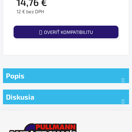
14,76 €
12 € bez DPH
Jednotková cena:
OVERIŤ KOMPATIBILITU
Popis
Diskusia
Z
á
p