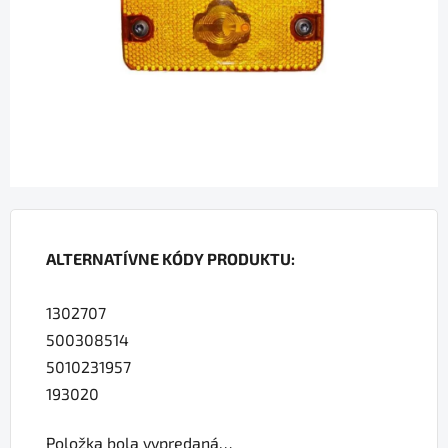
hviezdičiek.
ALTERNATÍVNE KÓDY PRODUKTU:
1302707
500308514
5010231957
193020
Položka bola vypredaná…