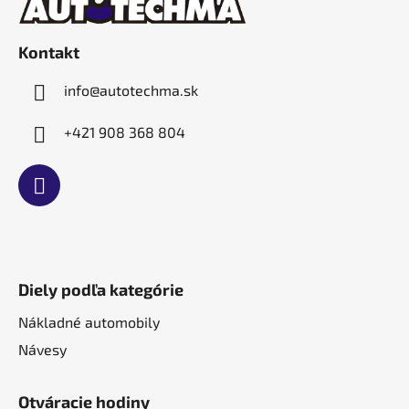
ä
t
Kontakt
i
e
info
@
autotechma.sk
+421 908 368 804
Diely podľa kategórie
Nákladné automobily
Návesy
Otváracie hodiny