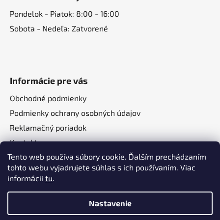
Pondelok - Piatok: 8:00 - 16:00
Sobota - Nedeľa: Zatvorené
Informácie pre vás
Obchodné podmienky
Podmienky ochrany osobných údajov
Reklamačný poriadok
Kontakt
Tento web používa súbory cookie. Ďalším prechádzaním
O nás
tohto webu vyjadrujete súhlas s ich používaním. Viac
informácií
tu
.
Nastavenie