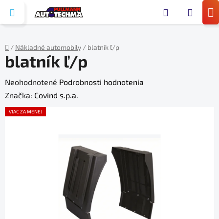
Prejsť
Hľada
na
N
obsah
KO
/
Nákladné automobily
/
blatník ľ/p
blatník ľ/p
Domov
Priemerné
Neohodnotené
Podrobnosti hodnotenia
hodnotenie
Značka:
Covind s.p.a.
produktu
VIAC ZA MENEJ
je
0,0
z
5
hviezdičiek.