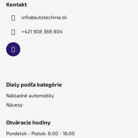
t
Kontakt
i
e
info
@
autotechma.sk
+421 908 368 804
Diely podľa kategórie
Nákladné automobily
Návesy
Otváracie hodiny
Pondelok - Piatok: 8:00 - 16:00