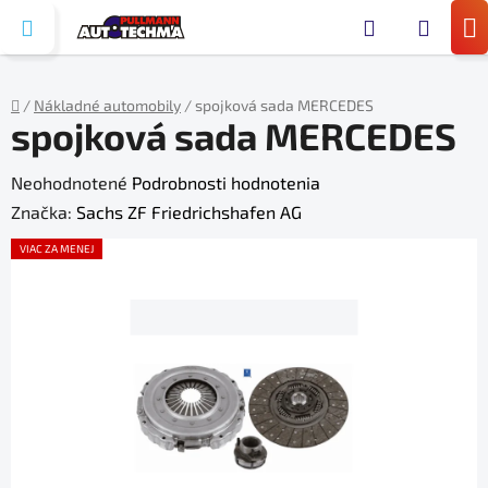
Prejsť
Hľada
na
N
obsah
KO
/
Nákladné automobily
/
spojková sada MERCEDES
spojková sada MERCEDES
Domov
Priemerné
Neohodnotené
Podrobnosti hodnotenia
hodnotenie
Značka:
Sachs ZF Friedrichshafen AG
produktu
VIAC ZA MENEJ
je
0,0
z
5
hviezdičiek.