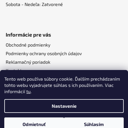
Sobota - Nedeľa: Zatvorené
Informácie pre vás
Obchodné podmienky
Podmienky ochrany osobných údajov
Reklamačný poriadok
Kontakt
Tento web používa súbory cookie. Ďalším prechádzaním
O nás
tohto webu vyjadrujete súhlas s ich používaním. Viac
informácií
tu
.
Nastavenie
Vytvoril Shoptet
a
Adatelier
Odmietnuť
Súhlasím
Copyright 2026
Autotechma.sk
. Všetky práva