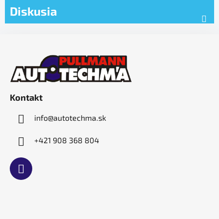
Diskusia
Z
á
p
ä
t
Kontakt
i
e
info
@
autotechma.sk
+421 908 368 804