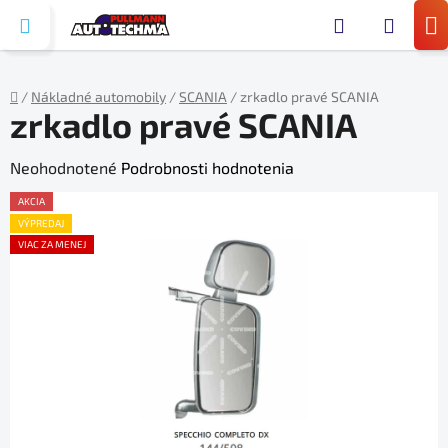
Prejsť
Hľada
na
N
obsah
KO
/
Nákladné automobily
/
SCANIA
/
zrkadlo pravé SCANIA
zrkadlo pravé SCANIA
Domov
Priemerné
Neohodnotené
Podrobnosti hodnotenia
hodnotenie
AKCIA
produktu
VÝPREDAJ
VIAC ZA MENEJ
je
0,0
z
5
hviezdičiek.