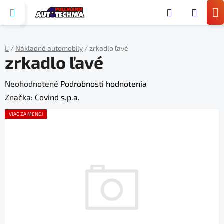
Prejsť
Hľada
na
N
obsah
KO
/
Nákladné automobily
/
zrkadlo ľavé
zrkadlo ľavé
Domov
Priemerné
Neohodnotené
Podrobnosti hodnotenia
hodnotenie
Značka:
Covind s.p.a.
produktu
VIAC ZA MENEJ
je
0,0
z
5
hviezdičiek.