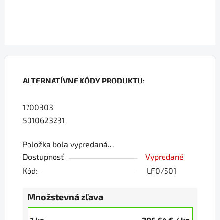
ALTERNATÍVNE KÓDY PRODUKTU:
1700303
5010623231
Položka bola vypredaná…
Dostupnosť
Vypredané
Kód:
LF0/501
Množstevná zľava
1 ks
206,64 €
/ ks