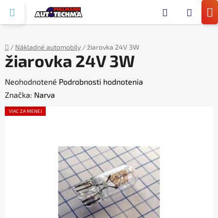
Prejsť
Hľada
na
N
obsah
KO
/
Nákladné automobily
/
žiarovka 24V 3W
žiarovka 24V 3W
Domov
Priemerné
Neohodnotené
Podrobnosti hodnotenia
hodnotenie
Značka:
Narva
produktu
VIAC ZA MENEJ
je
0,0
z
5
hviezdičiek.