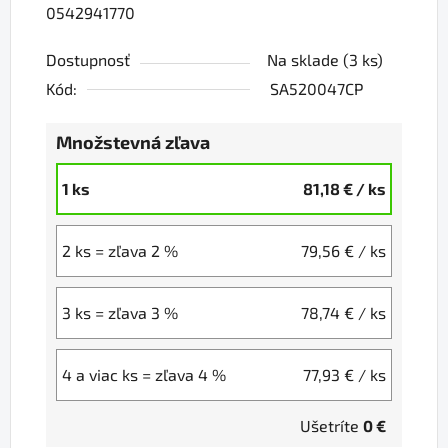
0542941770
Dostupnosť
Na sklade
(3 ks)
Kód:
SA520047CP
Množstevná zľava
1 ks
81,18 €
/ ks
2 ks = zľava 2 %
79,56 €
/ ks
3 ks = zľava 3 %
78,74 €
/ ks
4 a viac ks = zľava 4 %
77,93 €
/ ks
Ušetríte
0 €