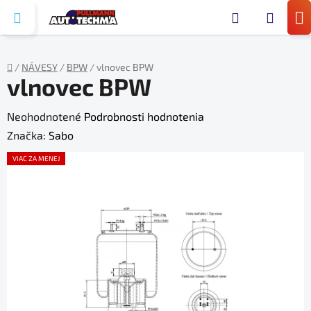
Prejsť
Hľada
na
N
obsah
KO
/
NÁVESY
/
BPW
/
vlnovec BPW
vlnovec BPW
Domov
Priemerné
Neohodnotené
Podrobnosti hodnotenia
hodnotenie
Značka:
Sabo
produktu
VIAC ZA MENEJ
je
0,0
z
5
hviezdičiek.