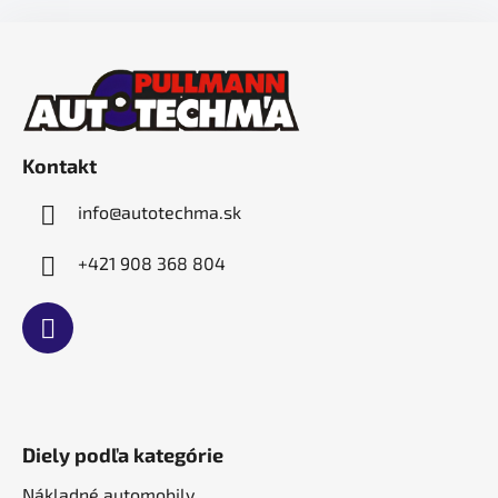
Z
á
p
ä
t
Kontakt
i
e
info
@
autotechma.sk
+421 908 368 804
Diely podľa kategórie
Nákladné automobily