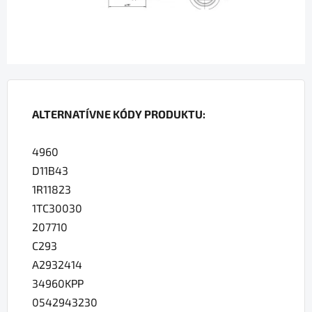
ALTERNATÍVNE KÓDY PRODUKTU:
4960
D11B43
1R11823
1TC30030
207710
C293
A2932414
34960KPP
0542943230