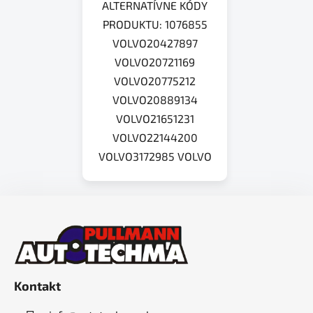
ALTERNATÍVNE KÓDY
PRODUKTU: 1076855
VOLVO20427897
VOLVO20721169
VOLVO20775212
VOLVO20889134
VOLVO21651231
VOLVO22144200
VOLVO3172985 VOLVO
Z
á
p
ä
t
Kontakt
i
e