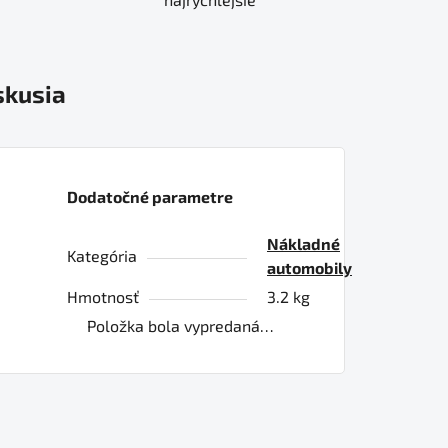
skusia
Dodatočné parametre
Nákladné
Kategória
automobily
Hmotnosť
3.2 kg
Položka bola vypredaná…