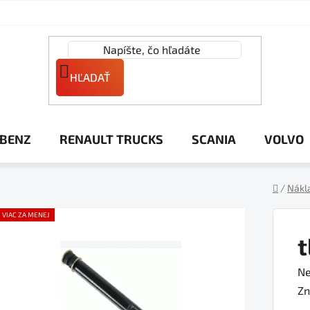
HĽADAŤ
 BENZ
RENAULT TRUCKS
SCANIA
VOLVO
/
Nákl
Domov
VIAC ZA MENEJ
t
Pr
Ne
ho
Zn
pr