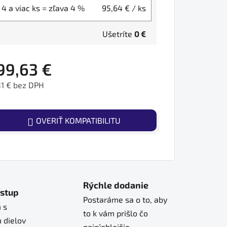
4 a viac ks = zľava 4 %
95,64 €
/ ks
Ušetríte
0 €
99,63 €
1 € bez DPH
ednotková cena:
OVERIŤ KOMPATIBILITU
Rýchle dodanie
ístup
Postaráme sa o to, aby
 s
to k vám prišlo čo
 dielov
najrýchlejšie