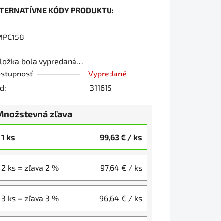
LTERNATÍVNE KÓDY PRODUKTU:
0
MPC158
ložka bola vypredaná…
iezdičiek.
stupnosť
Vypredané
d:
311615
Množstevná zľava
1 ks
99,63 €
/ ks
2 ks = zľava 2 %
97,64 €
/ ks
3 ks = zľava 3 %
96,64 €
/ ks