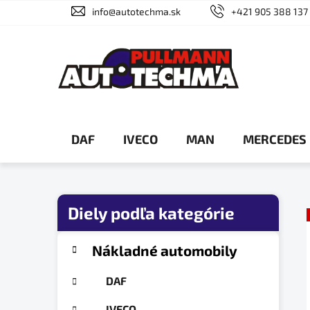
Prejsť
info@autotechma.sk
+421 905 388 137
na
obsah
DAF
IVECO
MAN
MERCEDES
B
o
č
K
Preskočiť
Nákladné automobily
a
n
kategórie
t
ý
DAF
e
p
g
IVECO