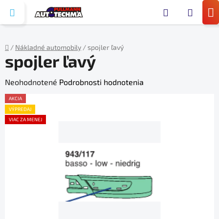
Prejsť
Hľada
na
N
obsah
KO
/
Nákladné automobily
/
spojler ľavý
spojler ľavý
Domov
Priemerné
Neohodnotené
Podrobnosti hodnotenia
hodnotenie
AKCIA
produktu
VÝPREDAJ
VIAC ZA MENEJ
je
0,0
z
5
hviezdičiek.