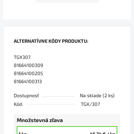
ALTERNATÍVNE KÓDY PRODUKTU:
TGX307
81664100309
81664100205
81664100313
Dostupnosť
Na sklade
(2 ks)
Kód:
TGX/307
Množstevná zľava
1 ks
46,74 €
/ ks