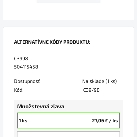
ALTERNATÍVNE KÓDY PRODUKTU:
C3998
504115458
Dostupnosť
Na sklade
(1 ks)
Kód:
C39/98
Množstevná zľava
1 ks
27,06 €
/ ks