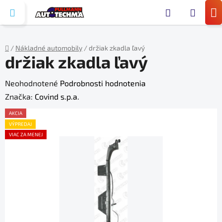
Prejsť
Hľada
na
N
obsah
KO
/
Nákladné automobily
/
držiak zkadla ľavý
držiak zkadla ľavý
Domov
Priemerné
Neohodnotené
Podrobnosti hodnotenia
hodnotenie
Značka:
Covind s.p.a.
produktu
AKCIA
je
VÝPREDAJ
VIAC ZA MENEJ
0,0
z
5
hviezdičiek.