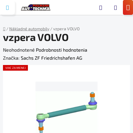
Prejsť
Hľada
na
N
obsah
KO
/
Nákladné automobily
/
vzpera VOLVO
vzpera VOLVO
Domov
Priemerné
Neohodnotené
Podrobnosti hodnotenia
hodnotenie
Značka:
Sachs ZF Friedrichshafen AG
produktu
VIAC ZA MENEJ
je
0,0
z
5
hviezdičiek.