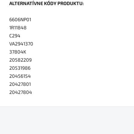
ALTERNATÍVNE KÓDY PRODUKTU:
6606NP01
1R11848
C294
VA2941370
37804K
20582209
20531986
20456154
20427801
20427804