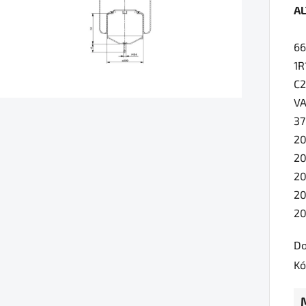
A
pr
je
6
0,
1R
z
C
5
VA
hv
3
2
20
20
20
2
Do
Kó