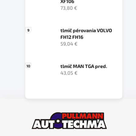
XF106
73,80 €
tlmič pérovania VOLVO
FH12 FH16
59,04 €
tlmič MAN TGA pred.
43,05 €
Z
á
p
ä