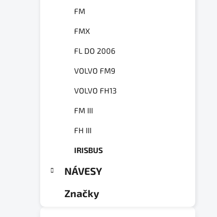
FM
FMX
FL DO 2006
VOLVO FM9
VOLVO FH13
FM III
FH III
IRISBUS
NÁVESY
Značky