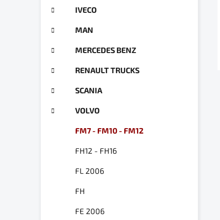
g
a
IVECO
ó
n
r
MAN
e
i
e
l
MERCEDES BENZ
RENAULT TRUCKS
SCANIA
VOLVO
FM7 - FM10 - FM12
FH12 - FH16
FL 2006
FH
FE 2006