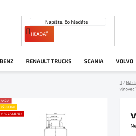
HĽADAŤ
 BENZ
RENAULT TRUCKS
SCANIA
VOLVO
/
Nákl
vlnovec
Domov
AKCIA
VÝPREDAJ
VIAC ZA MENEJ
Pr
Ne
ho