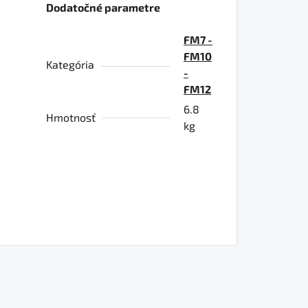
Dodatočné parametre
FM7 -
FM10
Kategória
-
FM12
6.8
Hmotnosť
kg