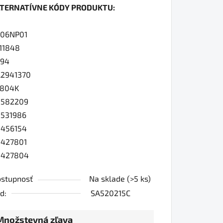
LTERNATÍVNE KÓDY PRODUKTU:
oduktu
606NP01
0
11848
294
2941370
iezdičiek.
7804K
0582209
531986
456154
427801
0427804
stupnosť
Na sklade
(>5 ks)
d:
SA520215C
Množstevná zľava