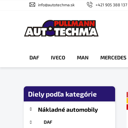
Prejsť
info@autotechma.sk
+421 905 388 137
na
obsah
DAF
IVECO
MAN
MERCEDES
B
o
č
K
Preskočiť
Nákladné automobily
a
n
kategórie
t
ý
DAF
e
p