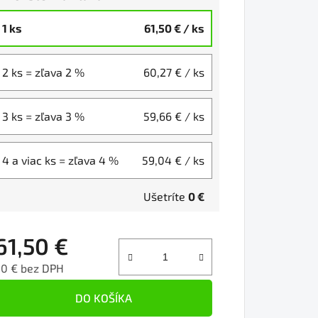
1 ks
61,50 €
/ ks
2 ks = zľava 2 %
60,27 €
/ ks
3 ks = zľava 3 %
59,66 €
/ ks
4 a viac ks = zľava 4 %
59,04 €
/ ks
Ušetríte
0 €
61,50 €
50 € bez DPH
ednotková cena:
DO KOŠÍKA