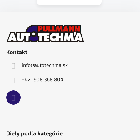
Z
á
p
ä
t
Kontakt
i
e
info
@
autotechma.sk
+421 908 368 804
Diely podľa kategórie