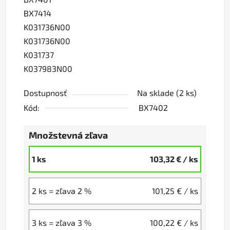
BX7414
K031736N00
K031736N00
K031737
K037983N00
Dostupnosť
Na sklade
(2 ks)
Kód:
BX7402
Množstevná zľava
1 ks
103,32 €
/ ks
2 ks = zľava 2 %
101,25 €
/ ks
3 ks = zľava 3 %
100,22 €
/ ks