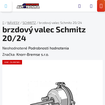
Prejsť
Hľada
na
N
obsah
KO
/
NÁVESY
/
SCHMITZ
/
brzdový valec Schmitz 20/24
brzdový valec Schmitz
Domov
20/24
Priemerné
Neohodnotené
Podrobnosti hodnotenia
hodnotenie
Značka:
Knorr-Bremse s.r.o.
produktu
VIAC ZA MENEJ
je
0,0
z
5
hviezdičiek.