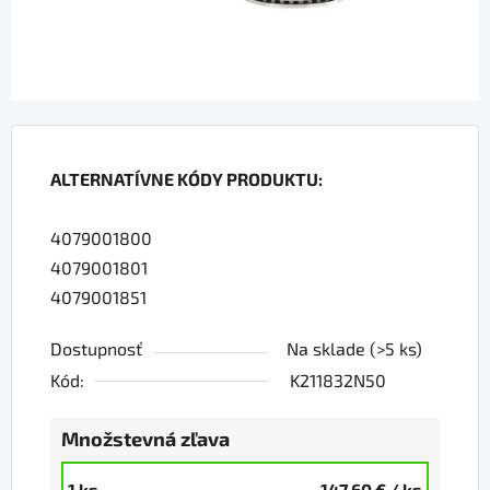
ALTERNATÍVNE KÓDY PRODUKTU:
4079001800
4079001801
4079001851
Dostupnosť
Na sklade
(>5 ks)
Kód:
K211832N50
Množstevná zľava
1 ks
147,60 €
/ ks