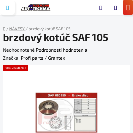
Prejsť
Hľada
na
N
obsah
KO
/
NÁVESY
/
brzdový kotúč SAF 105
brzdový kotúč SAF 105
Domov
Priemerné
Neohodnotené
Podrobnosti hodnotenia
hodnotenie
Značka:
Profi parts / Grantex
produktu
VIAC ZA MENEJ
je
0,0
z
5
hviezdičiek.