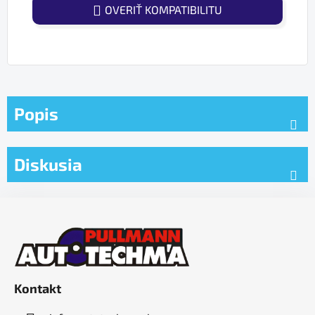
OVERIŤ KOMPATIBILITU
Popis
Diskusia
Z
á
p
ä
t
Kontakt
i