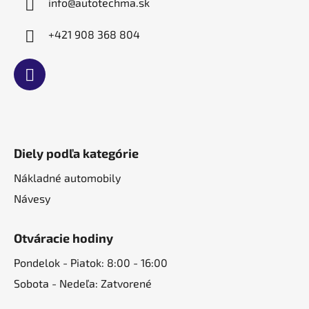
e
info
@
autotechma.sk
+421 908 368 804
Diely podľa kategórie
Nákladné automobily
Návesy
Otváracie hodiny
Pondelok - Piatok: 8:00 - 16:00
Sobota - Nedeľa: Zatvorené