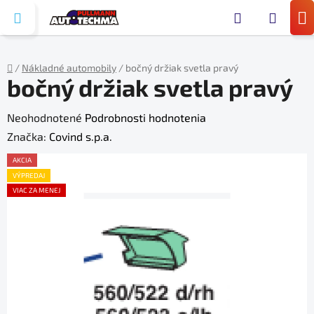
Prejsť
Hľada
na
N
obsah
KO
/
Nákladné automobily
/
bočný držiak svetla pravý
bočný držiak svetla pravý
Domov
Priemerné
Neohodnotené
Podrobnosti hodnotenia
hodnotenie
Značka:
Covind s.p.a.
produktu
AKCIA
je
VÝPREDAJ
VIAC ZA MENEJ
0,0
z
5
hviezdičiek.