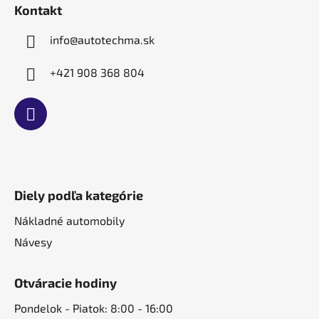
t
Kontakt
i
e
info
@
autotechma.sk
+421 908 368 804
Diely podľa kategórie
Nákladné automobily
Návesy
Otváracie hodiny
Pondelok - Piatok: 8:00 - 16:00