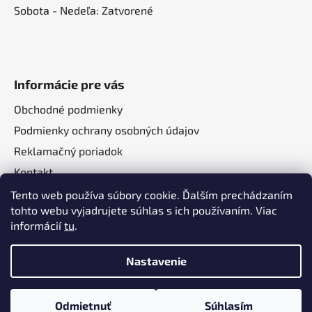
Sobota - Nedeľa: Zatvorené
Informácie pre vás
Obchodné podmienky
Podmienky ochrany osobných údajov
Reklamačný poriadok
Kontakt
O nás
Tento web používa súbory cookie. Ďalším prechádzaním
tohto webu vyjadrujete súhlas s ich používaním. Viac
informácií
tu
.
Nastavenie
Vytvoril Shoptet
a
Adatelier
Odmietnuť
Súhlasím
Copyright 2026
Autotechma.sk
. Všetky práva