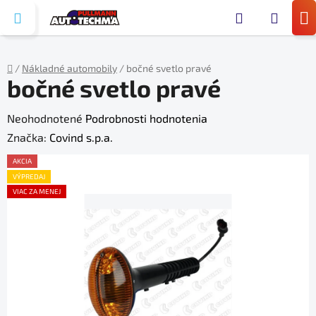
Prejsť
Hľada
na
N
obsah
KO
/
Nákladné automobily
/
bočné svetlo pravé
bočné svetlo pravé
Domov
Priemerné
Neohodnotené
Podrobnosti hodnotenia
hodnotenie
Značka:
Covind s.p.a.
produktu
AKCIA
je
VÝPREDAJ
VIAC ZA MENEJ
0,0
z
5
hviezdičiek.