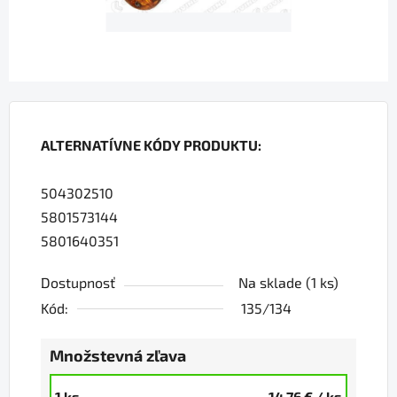
ALTERNATÍVNE KÓDY PRODUKTU:
504302510
5801573144
5801640351
Dostupnosť
Na sklade
(1 ks)
Kód:
135/134
Množstevná zľava
1 ks
14,76 €
/ ks