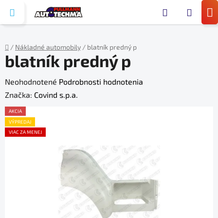
Prejsť
Hľada
na
N
obsah
KO
/
Nákladné automobily
/
blatník predný p
blatník predný p
Domov
Priemerné
Neohodnotené
Podrobnosti hodnotenia
hodnotenie
Značka:
Covind s.p.a.
produktu
AKCIA
je
VÝPREDAJ
VIAC ZA MENEJ
0,0
z
5
hviezdičiek.