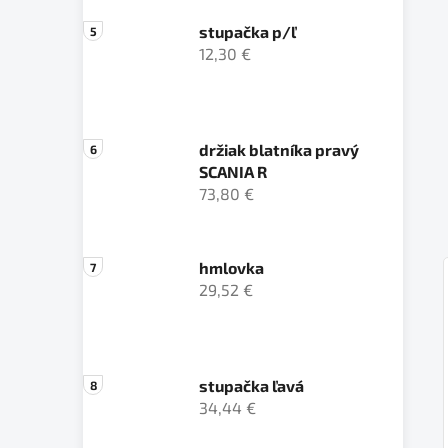
stupačka p/ľ
12,30 €
držiak blatníka pravý
SCANIA R
73,80 €
hmlovka
29,52 €
stupačka ľavá
34,44 €