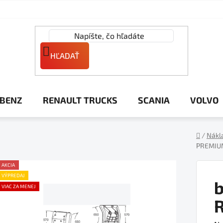
HĽADAŤ
 BENZ
RENAULT TRUCKS
SCANIA
VOLVO
/
Nákl
PREMIU
Domov
AKCIA
VÝPREDAJ
b
VIAC ZA MENEJ