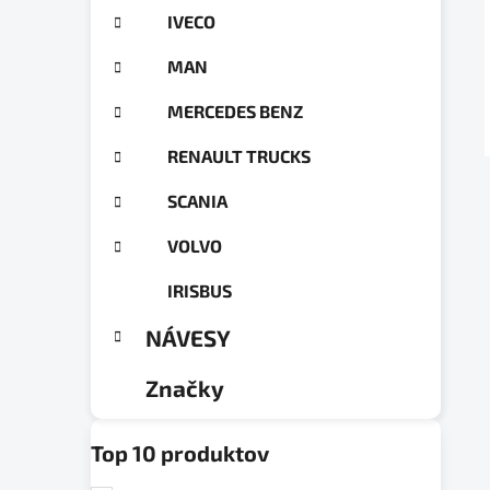
g
a
IVECO
ó
n
r
MAN
e
i
e
l
MERCEDES BENZ
RENAULT TRUCKS
SCANIA
VOLVO
IRISBUS
NÁVESY
Značky
Top 10 produktov