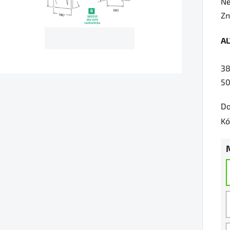
Pr
Ne
ho
Zn
pr
A
je
0,
38
z
50
5
hv
Do
Kó