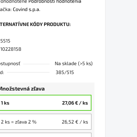
iemerné
ohodnotené
Podrobnosti hodnotenia
dnotenie
ačka:
Covind s.p.a.
oduktu
LTERNATÍVNE KÓDY PRODUKTU:
0
5515
10228158
iezdičiek.
stupnosť
Na sklade
(>5 ks)
d:
385/515
Množstevná zľava
1 ks
27,06 €
/ ks
2 ks = zľava 2 %
26,52 €
/ ks