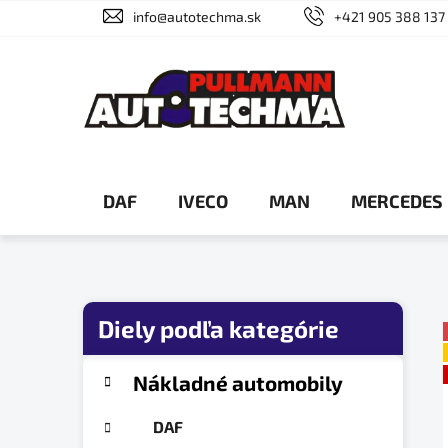
Prejsť
info@autotechma.sk
+421 905 388 137
na
obsah
DAF
IVECO
MAN
MERCEDES
B
o
č
K
Preskočiť
Nákladné automobily
a
n
kategórie
t
ý
DAF
e
p