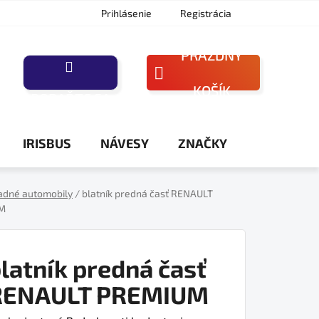
Prihlásenie
Registrácia
PRÁZDNY
NÁKUPNÝ
KOŠÍK
PORAĎTE SA
KOŠÍK
IRISBUS
NÁVESY
ZNAČKY
adné automobily
/
blatník predná časť RENAULT
M
latník predná časť
RENAULT PREMIUM