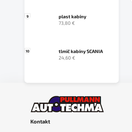
plast kabíny
73,80 €
tlmič kabíny SCANIA
24,60 €
Z
á
p
ä
Kontakt
t
i