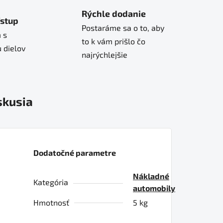
Rýchle dodanie
ístup
Postaráme sa o to, aby
 s
to k vám prišlo čo
 dielov
najrýchlejšie
skusia
Dodatočné parametre
Nákladné
Kategória
automobily
Hmotnosť
5 kg