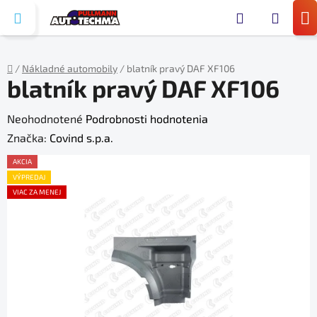
Prejsť
Hľada
na
N
obsah
KO
/
Nákladné automobily
/
blatník pravý DAF XF106
blatník pravý DAF XF106
Domov
Priemerné
Neohodnotené
Podrobnosti hodnotenia
hodnotenie
Značka:
Covind s.p.a.
produktu
AKCIA
je
VÝPREDAJ
VIAC ZA MENEJ
0,0
z
5
hviezdičiek.