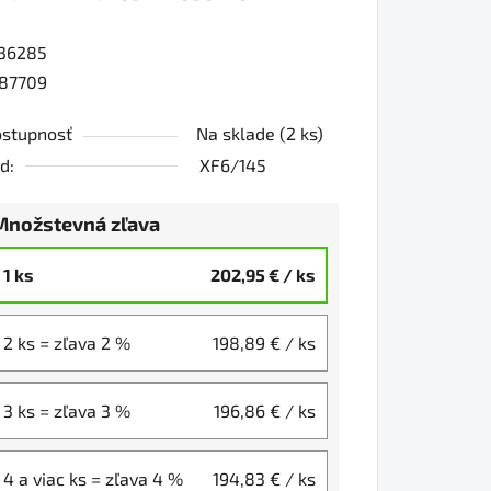
36285
0
87709
stupnosť
Na sklade
(2 ks)
iezdičiek.
d:
XF6/145
Množstevná zľava
1 ks
202,95 €
/ ks
2 ks = zľava 2 %
198,89 €
/ ks
3 ks = zľava 3 %
196,86 €
/ ks
4 a viac ks = zľava 4 %
194,83 €
/ ks