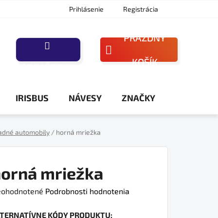
Prihlásenie
Registrácia
PRÁZDNY
NÁKUPNÝ
KOŠÍK
PORAĎTE SA
KOŠÍK
IRISBUS
NÁVESY
ZNAČKY
adné automobily
/
horná mriežka
orná mriežka
iemerné
ohodnotené
Podrobnosti hodnotenia
dnotenie
LTERNATÍVNE KÓDY PRODUKTU:
oduktu