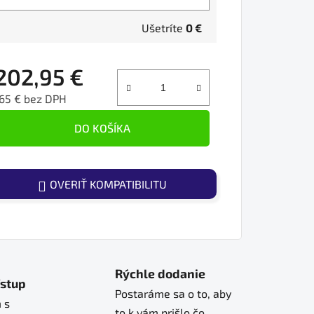
Ušetríte
0 €
202,95 €
65 € bez DPH
ednotková cena:
DO KOŠÍKA
OVERIŤ KOMPATIBILITU
Rýchle dodanie
ístup
Postaráme sa o to, aby
 s
to k vám prišlo čo