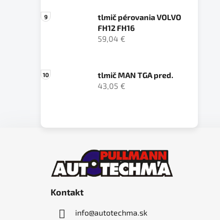
tlmič pérovania VOLVO
FH12 FH16
59,04 €
tlmič MAN TGA pred.
43,05 €
Z
á
p
ä
Kontakt
t
i
info
@
autotechma.sk