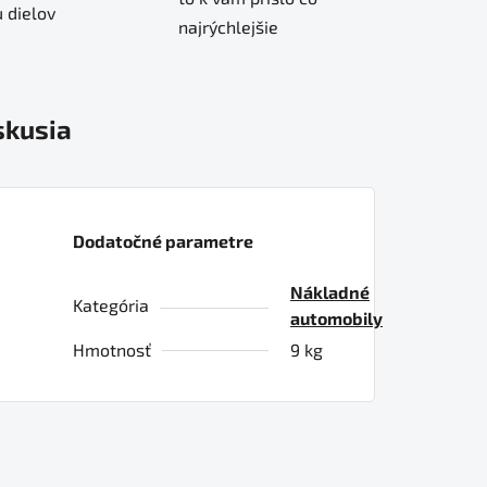
 dielov
najrýchlejšie
skusia
Dodatočné parametre
Nákladné
Kategória
automobily
Hmotnosť
9 kg