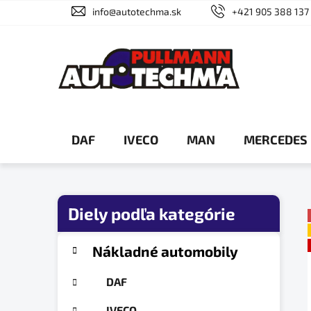
Prejsť
info@autotechma.sk
+421 905 388 137
na
obsah
DAF
IVECO
MAN
MERCEDES
B
o
č
K
Preskočiť
Nákladné automobily
a
n
kategórie
t
ý
DAF
e
p
g
IVECO