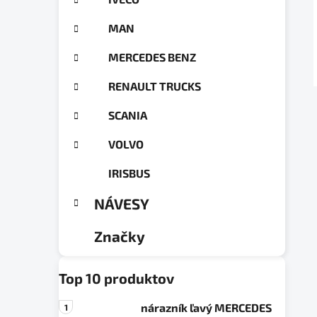
a
ó
n
r
MAN
e
i
e
l
MERCEDES BENZ
RENAULT TRUCKS
SCANIA
VOLVO
IRISBUS
NÁVESY
Značky
Top 10 produktov
nárazník ľavý MERCEDES