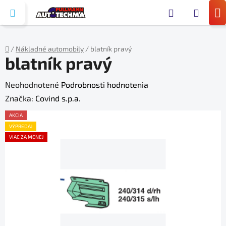
Prejsť
Hľada
na
N
obsah
KO
/
Nákladné automobily
/
blatník pravý
blatník pravý
Domov
Priemerné
Neohodnotené
Podrobnosti hodnotenia
hodnotenie
Značka:
Covind s.p.a.
produktu
AKCIA
je
VÝPREDAJ
VIAC ZA MENEJ
0,0
z
5
hviezdičiek.