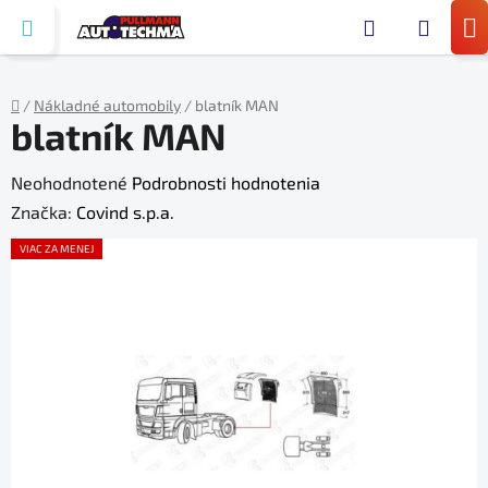
Prejsť
Hľada
na
N
obsah
KO
/
Nákladné automobily
/
blatník MAN
blatník MAN
Domov
Priemerné
Neohodnotené
Podrobnosti hodnotenia
hodnotenie
Značka:
Covind s.p.a.
produktu
VIAC ZA MENEJ
je
0,0
z
5
hviezdičiek.